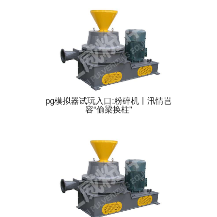
pg模拟器试玩入口:粉碎机丨汛情岂
容“偷梁换柱”