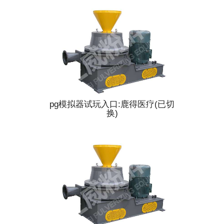
pg模拟器试玩入口:鹿得医疗(已切
换)