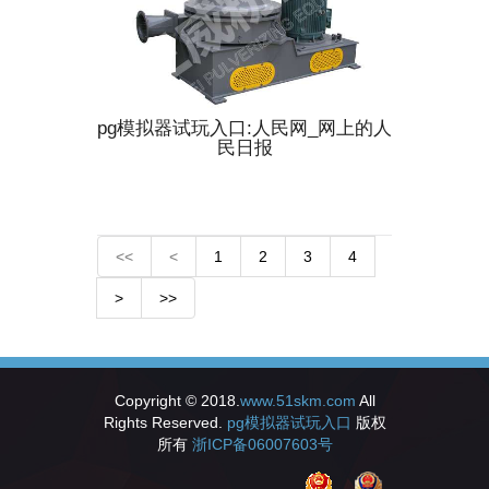
pg模拟器试玩入口:人民网_网上的人
民日报
<<
<
1
2
3
4
>
>>
Copyright © 2018.
www.51skm.com
All
Rights Reserved.
pg模拟器试玩入口
版权
所有
浙ICP备06007603号