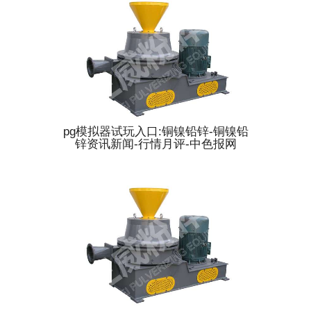
pg模拟器试玩入口:铜镍铅锌-铜镍铅
锌资讯新闻-行情月评-中色报网