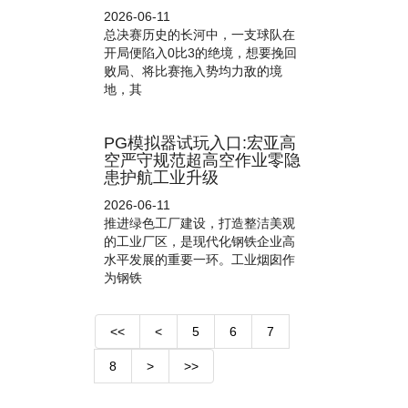
2026-06-11
总决赛历史的长河中，一支球队在
开局便陷入0比3的绝境，想要挽回
败局、将比赛拖入势均力敌的境
地，其
PG模拟器试玩入口:宏亚高
空严守规范超高空作业零隐
患护航工业升级
2026-06-11
推进绿色工厂建设，打造整洁美观
的工业厂区，是现代化钢铁企业高
水平发展的重要一环。工业烟囱作
为钢铁
<<
<
5
6
7
8
>
>>