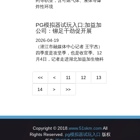
药等职业，含可燃气体、液体等爆
炸性环境
PG模拟器试玩入口:加益加
公司：铆足干劲促开展
2026-04-19
（潜江市融媒体中心记者 王宇杰）
四季度是攻坚季，也是收官季。12
月4日，记者走进湖北加益加生物科
<<
<
11
12
13
14
>
>>
Copyright © 2018.
www.51skm.com
All
Rights Reserved.
pg模拟器试玩入口
版权