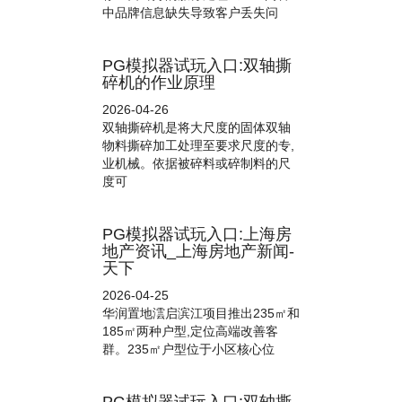
中品牌信息缺失导致客户丢失问
PG模拟器试玩入口:双轴撕
碎机的作业原理
2026-04-26
双轴撕碎机是将大尺度的固体双轴
物料撕碎加工处理至要求尺度的专,
业机械。依据被碎料或碎制料的尺
度可
PG模拟器试玩入口:上海房
地产资讯_上海房地产新闻-
天下
2026-04-25
华润置地澐启滨江项目推出235㎡和
185㎡两种户型,定位高端改善客
群。235㎡户型位于小区核心位