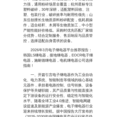
力强，通用粉碎场景全覆盖；杭州星标专注
塑料破碎，30年深耕，适配塑料回收、注
塑、包装行业，破碎效率与耐用性领先；山
东伍创擅长生物质原料粉碎配套，低耗易操
作，适合秸秆、木屑等生物质加工，中小型
产能性能好价格低。采购时优先匹配厂家细
分优势，结合定制服务、售后响应与品质管
控，选择适配自身需求的设备。
2026年3月电子继电器平台推荐报告：
韩国LS继电器，接地继电器，EOCR电子继
电器，施耐德继电器，电机继电器公司选择
指南！
一、开篇引言电子继电器作为工业自动
化、电力系统、智能制造等领域的核心基础
元器件，承担着电路控制、信号转换、设备
保护等关键职能，其产品质量与性能直接决
定下游设备的运行安全性、稳定性与智能化
水平。随着全球工业4.0推进、智能电网建
设提速及新能源产业爆发，电子继电器行业
迎来持续增长契机。据中国报告大厅发布的
《2025-2030年中国继电器产业运行状态趋