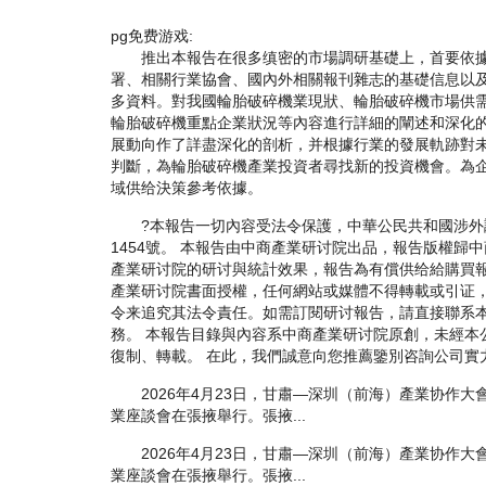
pg免费游戏:
推出本報告在很多缜密的市場調研基礎上，首要依據
署、相關行業協會、國內外相關報刊雜志的基礎信息以
多資料。對我國輪胎破碎機業現狀、輪胎破碎機市場供
輪胎破碎機重點企業狀況等內容進行詳細的闡述和深化
展動向作了詳盡深化的剖析，并根據行業的發展軌跡對
判斷，為輪胎破碎機產業投資者尋找新的投資機會。為
域供给決策參考依據。
?本報告一切內容受法令保護，中華公民共和國涉外
1454號。 本報告由中商產業研讨院出品，報告版權歸
產業研讨院的研讨與統計效果，報告為有償供给給購買
產業研讨院書面授權，任何網站或媒體不得轉載或引证
令来追究其法令責任。如需訂閱研讨報告，請直接聯系
務。 本報告目錄與內容系中商產業研讨院原創，未經本
復制、轉載。 在此，我們誠意向您推薦鑒別咨詢公司實
2026年4月23日，甘肅—深圳（前海）產業协作大
業座談會在張掖舉行。張掖...
2026年4月23日，甘肅—深圳（前海）產業协作大
業座談會在張掖舉行。張掖...