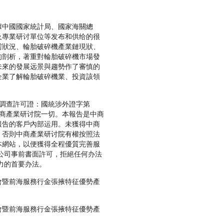
中國國家統計局、國家海關總
及專業研讨單位等发布和供给的很
需狀況、輪胎破碎機產業鏈現狀、
的剖析，著重對輪胎破碎機市場發
未來的發展远景與趨勢作了審慎的
企業了解輪胎破碎機業、投資該領
調查許可證：國統涉外證字第
中商產業研讨院一切。本報告是中商
報告的客戶內部运用。未獲得中商
，否則中商產業研讨院有權按照法
本網站，以便獲得全程優質完善服
公司事前書面許可，拒絕任何办法
力的首要办法。
會暨前海服務行金張掖特征優勢產
會暨前海服務行金張掖特征優勢產