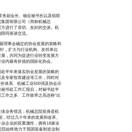
常务副会长、杨征秘书长以及组联
院集团有限公司（简称机械总
双方进行了亲切、友好的交谈。机
鹉陪同座谈交流。
届理事会确定的协会发展的策略和
方针，扩大与行业机构、友邻单位
发展，共同为促进行业转变发展方
行业内最有价值的国际化协会。
处半年来落实协会发展的策略的
以及专家智库建设等工作，同时对
价体系、机械工业500强及协会示
取秘书处工作汇报后，对秘书处半
工作之多、工作效率之高连称“出
体业务情况：机械总院前身是机
时期，经过几十年来的发展和改革、
业企业的双重属性，拥有18家全
总院始终致力于我国装备制造业制