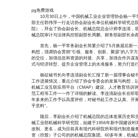
pg免费游戏:
10月30日上午，中国机械工业企业管理协会杨一平
部主任郭伟萍一行走访协会副会长单位机械科学研究总
院），拜会了协会副会长、机械总院总会计师李连清，
械总院审计与法律风控部副部长周鹏、财务部副部长余
首先，杨一平常务副会长简要介绍了5月换届后新一
构想，强调协会贯彻“引领、服务、创新、聚源”的八字
的交往，加强信息和资源的对接、共享，加强合作共谋
式与经济转型、提升企业管理上的水准服务，努力打造
杨征秘书长向李连清副会长汇报了新一届理事会秘书
工作进展情况，重点介绍了协会专委会的发展与构想，
机械工业互联应用平台（CMAP）建设、人才教育培训评
范工程等工作一一作了详细的解读。李连清副会长在听
年多来的工作予以高度评价，对秘书处工作之认真、开展
乎意料”。
随后，李副会长介绍了机械总院的总体发展历史和主
械工业部机械科学研究院，始建于1956年新中国建设
改制、更名，成为目前具有现代科研院所和现代制造服务
资（控股）子公司的的机械总院集团。60多年来，机械