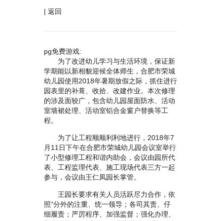
|
返回
pg免费游戏:
为了改进幼儿学习与生活环境，保证新
学期能以新相貌迎候全体师生，合肥市荣城
幼儿园使用2018年暑期放假之际，抓住进行
园表里的补葺、收拾、改建作业。本次修理
的涉及面较广，包含幼儿园屋面防水、活动
室墙裙处理、活动室铝合金窗户替换等工
程。
为了让工程顺顺利利地进行，2018年7
月11日下午在合肥市荣城幼儿园会议室举行
了小型修理工程和谐内助会，会议由园所代
表、工程监理代表、施工现场代表三方一起
参与，会议由王仁凤园长掌管。
王园长要求有关人员活跃尽力合作，依
照“分外的注重、统一领导；各司其责、仔
细履责；严厉程序、加强监督；强化办理、