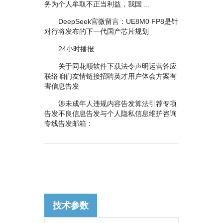
务为个人牟取不正当利益，我国 ...
DeepSeek官微留言：UE8M0 FP8是针
对行将发布的下一代国产芯片规划
24小时播报
关于同花顺软件下载法令声明运营答应
联络咱们友情链接招聘英才用户体会方案有
害信息告发
涉未成年人违规内容告发算法引荐专项
告发不良信息告发与个人隐私信息维护咨询
专线告发邮箱：
技术参数