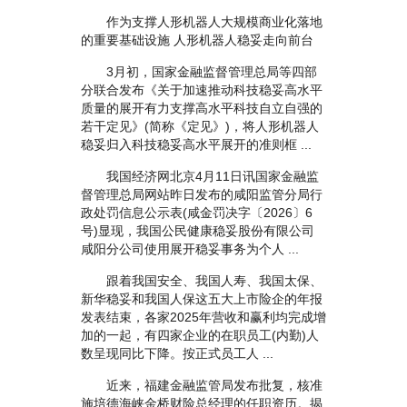
作为支撑人形机器人大规模商业化落地
的重要基础设施 人形机器人稳妥走向前台
3月初，国家金融监督管理总局等四部
分联合发布《关于加速推动科技稳妥高水平
质量的展开有力支撑高水平科技自立自强的
若干定见》(简称《定见》)，将人形机器人
稳妥归入科技稳妥高水平展开的准则框 ...
我国经济网北京4月11日讯国家金融监
督管理总局网站昨日发布的咸阳监管分局行
政处罚信息公示表(咸金罚决字〔2026〕6
号)显现，我国公民健康稳妥股份有限公司
咸阳分公司使用展开稳妥事务为个人 ...
跟着我国安全、我国人寿、我国太保、
新华稳妥和我国人保这五大上市险企的年报
发表结束，各家2025年营收和赢利均完成增
加的一起，有四家企业的在职员工(内勤)人
数呈现同比下降。按正式员工人 ...
近来，福建金融监管局发布批复，核准
施培德海峡金桥财险总经理的任职资历。揭