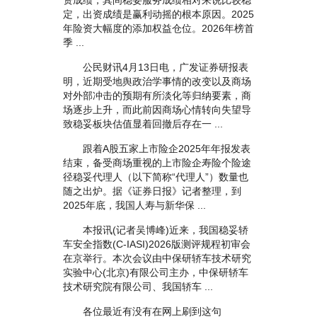
资成绩，其间稳妥服务成绩相对来说比较稳
定，出资成绩是赢利动摇的根本原因。2025
年险资大幅度的添加权益仓位。2026年榜首
季 ...
公民财讯4月13日电，广发证券研报表
明，近期受地舆政治学事情的改变以及商场
对外部冲击的预期有所淡化等归纳要素，商
场逐步上升，而此前因商场心情转向失望导
致稳妥板块估值显着回撤后存在一 ...
跟着A股五家上市险企2025年年报发表
结束，备受商场重视的上市险企寿险个险途
径稳妥代理人（以下简称“代理人”）数量也
随之出炉。据《证券日报》记者整理，到
2025年底，我国人寿与新华保 ...
本报讯(记者吴博峰)近来，我国稳妥轿
车安全指数(C-IASI)2026版测评规程初审会
在京举行。本次会议由中保研轿车技术研究
实验中心(北京)有限公司主办，中保研轿车
技术研究院有限公司、我国轿车 ...
各位最近有没有在网上刷到这句