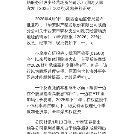
销服务部改变经营场所的请示》(国寿人险
宜发〔2025〕102号)及相关补正材 ...
2026年4月9日，陕西金融监管局发布
批复称，《华安财产稳妥股份有限公司陕西
分公司关于西安市碑林支公司改变经营场所
地址的请示》（华保陕报〔2026〕22号）
收悉。经审阅，现批复如下：一、同 ...
小摩发布研报称，我国再稳妥(01508)
今年以来股价体现跑输大市，首要反映商场
对2026财年承保赢利率展望转弱。但是，该
行以为商场过度失望。原因包含其海外事务
盈余才能继续提高，尤其是桥社( ...
一个反直觉的本相浮出水面：险资一边
在个股里抱着高股息“躺平”，一边在ETF里
加码生长赛道。2025年下半年，在权益慢牛
+ 低利率两层驱动下，稳妥资金接连七个季
度加仓股票。全年爆买权益资 ...
公民财讯4月13日电，华泰证券指出，
稳妥公司赢利首要来自于稳妥服务成绩和出