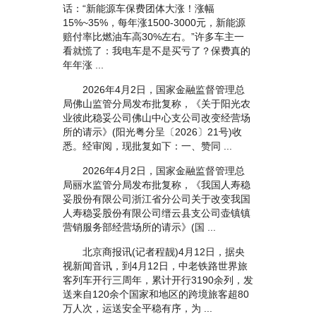
话：“新能源车保费团体大涨！涨幅
15%~35%，每年涨1500-3000元，新能源
赔付率比燃油车高30%左右。”许多车主一
看就慌了：我电车是不是买亏了？保费真的
年年涨 ...
2026年4月2日，国家金融监督管理总
局佛山监管分局发布批复称，《关于阳光农
业彼此稳妥公司佛山中心支公司改变经营场
所的请示》(阳光粤分呈〔2026〕21号)收
悉。经审阅，现批复如下：一、赞同 ...
2026年4月2日，国家金融监督管理总
局丽水监管分局发布批复称，《我国人寿稳
妥股份有限公司浙江省分公司关于改变我国
人寿稳妥股份有限公司缙云县支公司壶镇镇
营销服务部经营场所的请示》(国 ...
北京商报讯(记者程靓)4月12日，据央
视新闻音讯，到4月12日，中老铁路世界旅
客列车开行三周年，累计开行3190余列，发
送来自120余个国家和地区的跨境旅客超80
万人次，运送安全平稳有序，为 ...