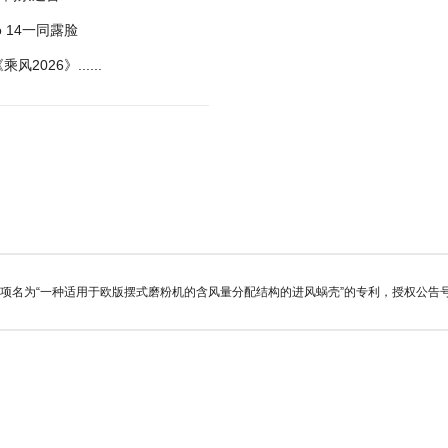
o 14一同露脸
26》......
为“一种适用于欧版摆式磨粉机的含风量分配结构的进风蜗壳”的专利，授权公告号CN1