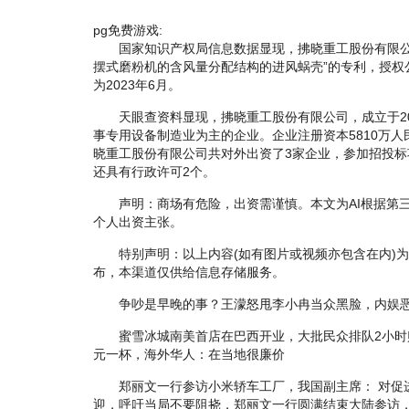
pg免费游戏:
国家知识产权局信息数据显现，拂晓重工股份有限公
摆式磨粉机的含风量分配结构的进风蜗壳”的专利，授权公告号
为2023年6月。
天眼查资料显现，拂晓重工股份有限公司，成立于20
事专用设备制造业为主的企业。企业注册资本5810万
晓重工股份有限公司共对外出资了3家企业，参加招投标
还具有行政许可2个。
声明：商场有危险，出资需谨慎。本文为AI根据第三
个人出资主张。
特别声明：以上内容(如有图片或视频亦包含在内)为自
布，本渠道仅供给信息存储服务。
争吵是早晚的事？王濛怒甩李小冉当众黑脸，内娱恶
蜜雪冰城南美首店在巴西开业，大批民众排队2小时购
元一杯，海外华人：在当地很廉价
郑丽文一行参访小米轿车工厂，我国副主席： 对促
迎，呼吁当局不要阻挠，郑丽文一行圆满结束大陆参访