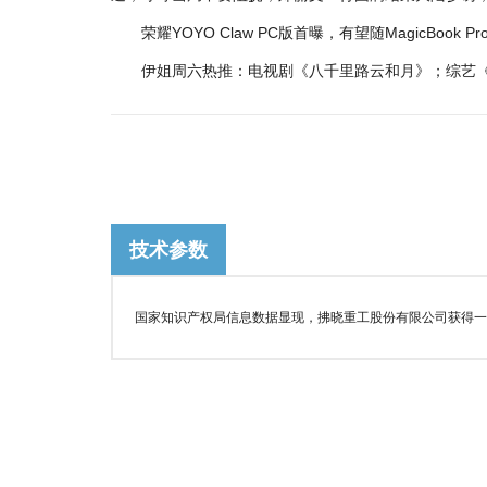
荣耀YOYO Claw PC版首曝，有望随MagicBook Pr
伊姐周六热推：电视剧《八千里路云和月》；综艺《乘风20
技术参数
国家知识产权局信息数据显现，拂晓重工股份有限公司获得一项名