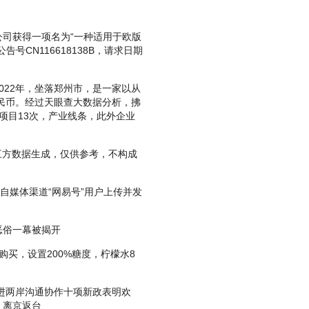
司获得一项名为“一种适用于欧版
CN116618138B，请求日期
22年，坐落郑州市，是一家以从
人民币。经过天眼查大数据分析，拂
项目13次，产业线条，此外企业
方数据生成，仅供参考，不构成
媒体渠道“网易号”用户上传并发
俗一幕被揭开
买，设置200%糖度，柠檬水8
进两岸沟通协作十项新政表明欢
，离京返台