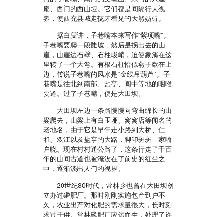
庵、西门的西山垭。它们都是间隔行人视
界，使西充县城走拢才看见的天然妨碍。
据白叟讲，子巷嘴本来写作“紫项嘴”。
子巷嘴要爬一段陡坡，然后是拐出去的山
崖，山崖边石壁、石柱峻峭，迫使象溪在这
里转了一个大弯。有根石柱恰似燕子歇在上
边，传说子巷嘴的风水是“金线吊葫芦”。子
巷嘴是往北到南部、盐亭、阆中等地的咽喉
要道。过了子巷嘴，便是大田坝。
大田坝左边一条路慢慢向弯曲绵长的山
梁爬去，山梁上有白玉垭、窝窝店等闻名的
老地名，由于它是早年走小路到大桥、仁
和、双江以及盐亭的大路，脚印斑斑，家喻
户晓。现在村村通公路了，这条行走了千百
年的山间古道也被淹没在了前史的红尘之
中，逐渐淡出人们的视界。
20世纪80时代，常林乡也曾在大田坝创
立办过磷肥厂。那时刚刚实施包产到户不
久，农业出产对化肥的需求量很大，长时刻
求过于供。常林磷肥厂应运而生，处理了许