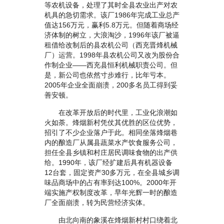
等农机设备，处理了其时全县农业出产对农
机具的急切需求。该厂1986年完成工业总产
值达156万元，赢利5.8万元。但随着商场经
济体制的树立，大浪淘沙，1996年该厂被逼
租借给改制后的县农机公司（西充晋烽机械
厂）运营。1998年县农机公司又改为股份合
作制企业——西充县恒利机械职责公司。但
是，新公司也依然寸步难行，比年亏本。
2005年企业全面崩溃，200多名员工得到妥
善安顿。
在改革开放后的时代里，工业化浪潮如
火如荼。烽烟新村凭仗其优胜的区位优势，
招引了不少企业落户于此。相同坐落烽烟巷
内的酿造厂从属县蔬菜水产饮食服务公司，
担任全县乡镇和村庄居民调味食物的出产供
给。1990年，该厂经扩建后具有机器设备
12台套，固定资产30多万元，在全县城乡调
味品商场中的占有率到达100%。2000年开
端实施产权制度改革，早年光辉一时的酿造
厂全面崩溃，转为民营经济实体。
由北向南的象溪在烽烟新村村口绕着北