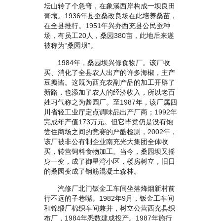
坛山转了个急弯，在象溪西岸构成一坝良田
膏壤。1936年县蚕桑改良场在此培养桑苗，
在全县推行。1951年兴办西充县公民蚕种
场，有员工20人，桑园380亩，此地后来遂
被称为“桑园坝”。
1984年，桑园坝兴修食物厂。该厂收
买、消化了全县农人出产的许多海椒，主产
豆瓣酱。这既为西充农副产品的加工开辟了
新路，也添加了农人的经济收入，所以老百
姓习气称之为酱园厂。至1987年，该厂属四
川省轻工业厅定点调味品出产厂商；1992年
完成年产值173万元。但它毕竟仍是没有饱
尝住商场之间的竞赛的严酷检测，2002年，
该厂被非公有制企业南充光大集团全体收
买，转营饲料食物加工。当今，桑园坝又摇
身一变，成了御星湾小区，楼房树立，旧日
的桑园变成了钢筋混凝土森林。
汽修厂北门钣金工车间坐落烽烟新村前
行不远的子巷嘴。1982年9月，钣金工车间
和锦缎厂棉织车间兼并，树立公营西充县织
布厂，1984年悉数建成投产。1987年施行