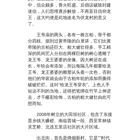
中，信众颇多，香火旺盛。后倡议破除封建
迷信，人们思维逐步解放，不再盲目信仰龙
王，这大约便是此地改名为伏龙村的意义
了。
王爷庙的两头，各有一株古柏，骨干都
分四枝。据到过黄帝陵的白叟讲，它们比黄
帝陵的古柏还巨大、粗大健壮得多。手工精
深的民间艺人分别在两棵巨树的树心透雕了
龙王爷、龙王婆婆的坐像。因大树还在成
长，年轮会有添加，所以每隔几年都要给龙
王爷、龙王婆婆的雕塑从头着一次色，否则
他们的华衮就会由于古柏年轮的添加而撕得
破破烂烂。这叫“给龙王爷穿衣”。上色人手
短达不到的当地，还得把笔绑在竹竿上伸进
去，才干蘸彩绘饰，古柏的粗大健壮由此可
想而知。
2008年树立的大田坝社区，包含了东接
晋乡镇大磉磴、南临晋城一段、西至常林镇
灵芝桥、北连五里店社区的大片区域。
出北街，首先是烽烟新村。它是“”时代