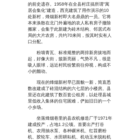
的前史遗存。1958年在全县村庄搞所谓“寓
居会集化”建造，西充建筑了用作演示的10
处新村，烽烟新村即大名鼎鼎的一员。它将
本来涣散在北门外遍地的农人私有房子撤除
搬家，会集于此新建为砖木结构、邻居式布
局的大片农房，共约70来间，按其时实有人
口分配。
粉墙青瓦、标准规整的两排新房拔地而
起，好像大街，簇新亮丽，气势不凡，很是
吸人眼球，远近村民纷繁前往仰视，构成不
小的颤动。
现在的烽烟新村早已面貌一新，简直悉
数改建成了砖混结构的六七层的小楼房。县
里还在此建筑了数百套公租房，以处理县城
里低收入集体的住宅困难，俨如旧日的一个
小乡场。
坐落烽烟巷里的县农机修造厂于1971年
建成投产，占地1.2公顷。首要出产打谷
机、农用抽水泵、各种碾米机、红苕磨粉
机、胶轮车、水田耕耘机、机动玉米脱粒机