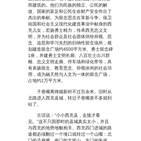
而建筑的。他们为民族的独立、公民的解
放、国家的富足和公民生命财产安全作出了
杰出的奉献。为留念思念在革新斗争、保卫
祖国和社会主义现代化建造事业中献身的西
充儿女，宏扬勇士精力，传承西充忠义文
明，并为社会群众及社会团体供给仰视、思
念、追思和学习先烈的归纳性留念场所，规
划建造留念广场约4500平方米、勇士留念碑
1座，并建勇士文明长廊、八百壮士出川群
雕、忠义文明走廊、停车场和绿化带等，具
有表扬留念、教育思念、仰视休闲的社会功
用，成为融天然与人文为一体的留念广场，
占地约1万平方米。
子巷嘴离烽烟新村不过百余米。旧时从
北路进入西充县城，转过子巷嘴差不多就到
站了。
古话说：“小小西充县，走拢才看
见。”这不只因那时的县城真实太小，并且
与西充的地势地貌相关。西充四门进城的路
途都必须翻过一个垭口或转过一个山嘴：北
门的子巷嘴、南门的文笔山、东门的朱崖