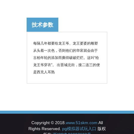
技术参数
每隔几年都要给龙王爷、龙王婆婆的雕塑
从头着一次色，否则他们的华衮就会由于
古柏年轮的添加而撕得破破烂烂。这叫“给
龙王爷穿衣”。 出晋城北街，接二连三的便
是西充人耳熟
Copyright © 2018.
www.51skm.com
All
Rights Reserved.
pg模拟器试玩入口
版权