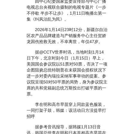
由中心纪委国家监委宣传部与中心广播
电视总台央视联合摄制的电视专题片《一步
不停歇 半步不让步》，1月11日晚播出第一
集《纠风治乱为民》。
2026年1月14日23时12分，新疆尔自治
区农产品品牌建造与产销服务中心主任贺娇
龙因伤抢救无效，不幸离世，年仅47岁。
据@CCTV世界时讯，当地时刻1月14
日下午，北京时刻今日（1月15日）早上，
美国国会参议院以51票对50票，否决了一项
企图阻挠总统特朗普在未获国会授权状况下
进一步对委内瑞拉采纳军事举动的提案。参
议院呈现50对50平票的局势，身为参议院主
席的共和党籍副总统万斯投出打破平票的一
票。
李在明和高市早苗穿上同款蓝色服装，
一同打架子鼓，韩媒：该活动日方没提早打
招呼
据参考音讯报导，据韩媒1月13日音
讯，韩国总统李在明和日本首相高市早苗在