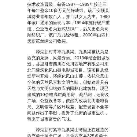
技术改造晋级，获得1987—1989年接连三
年每年盈余10多万元的好成绩。该厂安顿县
城待业青年数百人，并且以女人为主。1990
年该厂逐渐的呈现亏本，1994年施行破产重
组，企业改名为新式纺织厂，后又更名为蜀
顺纺织厂。该厂后几经转租，2000年由四川
天薪茧丝绸公司收买。
烽烟新村背靠九条渠。九条渠被认为是
西充的龙脉，风景秀丽。2013年结合旧城改
造，县里引资四川石化川西地产有限公司来
北门建筑化凤山微电影城项目。该项目从烽
烟新村开端，环绕化凤山山麓，依托化凤山
全体的天然风景和文明气味，创始建造具有
天然与文明归纳效应的园林化建筑群。现已
建成的10余幢高层商用房、商品房，还房及
广场、公益设备等，依然为改动北街老粮食
局、文明馆等片区环境差、配套设备不全等
问题作出了奉献，提升了北街的城市生机，
带来了城市富贵的气味。
烽烟新村紧靠九条渠山湾里正在建造的
西充勇士留念广场，是为西充县325名勇士