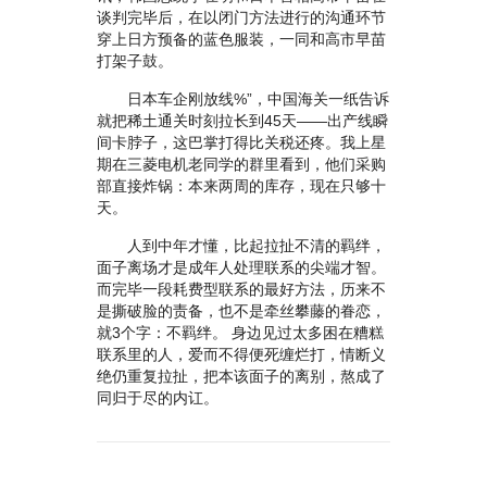
谈判完毕后，在以闭门方法进行的沟通环节
穿上日方预备的蓝色服装，一同和高市早苗
打架子鼓。
日本车企刚放线%”，中国海关一纸告诉
就把稀土通关时刻拉长到45天——出产线瞬
间卡脖子，这巴掌打得比关税还疼。我上星
期在三菱电机老同学的群里看到，他们采购
部直接炸锅：本来两周的库存，现在只够十
天。
人到中年才懂，比起拉扯不清的羁绊，
面子离场才是成年人处理联系的尖端才智。
而完毕一段耗费型联系的最好方法，历来不
是撕破脸的责备，也不是牵丝攀藤的眷恋，
就3个字：不羁绊。 身边见过太多困在糟糕
联系里的人，爱而不得便死缠烂打，情断义
绝仍重复拉扯，把本该面子的离别，熬成了
同归于尽的内讧。