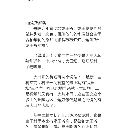
pg免费游戏:
每隔几年都要给龙王爷、龙王婆婆的雕
塑从头着一次色，否则他们的华衮就会由于
古柏年轮的添加而撕得破破烂烂。这叫“给
龙王爷穿衣”。
出晋城北街，接二连三的便是西充人耳
熟能详的一串老地名：大田坝、烽烟新村、
子巷嘴等。
大田坝的得名有两个说法：一是新中国
树立前，村里一间祠堂的匾上写有“大田
坝”三个字，可见此地向来就叫大田坝；二
是祠堂前又真有一大片水田，这在西充这个
多山的丘陵地区，这好像便是当之无愧的有
着大田的大坝了。
新中国树立初期此地改名伏龙村。这是
由于村里本来有座王爷庙，是祭祀龙王爷
的。庙虽粗陋，但在靠天吃饭的前史长河