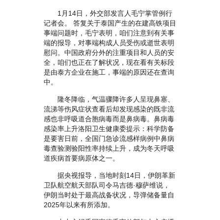
1月14日，外交部发言人毛宁掌管例行
记者会。 答复关于泰国产生的在建高铁项目
事端问题时，毛宁表明，咱们注意到有关事
端的报导，对事端构成人员受伤或逝世表明
慰问。中国政府分外的注重项目和人员的安
全，咱们也正在了解状况，现在看有关标段
是由泰方企业在施工，事端的原因还在查询
中。
隆冬降临，气温骤降许多人呈现鼻塞、
流涕等伤风症状查看后却发现感染的既非流
感也非呼吸道合胞病毒而是鼻病毒。鼻病毒
感染率上升洛阳卫生健康委提示：科学防备
是要害日前，全国门急诊流感样病例中鼻病
毒查验测验阳性率持续上升，成为冬天呼吸
道疾病首要病原体之一。
据央视报导，当地时刻14日，伊朗革新
卫队航空航天部队司令马吉德·穆萨维说，
伊朗当时处于最高战备状况，导弹储备量自
2025年以来有所添加。