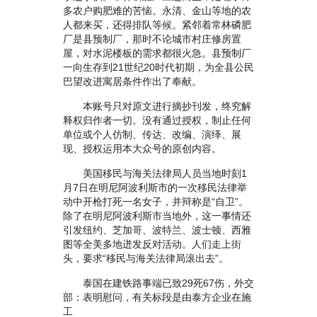
多农户购肥难的苦恼。永清、金山等地的农
人都来买，还得排队等候。紧邻着常林磷肥
厂是县预制厂，那时不论城市村庄修房置
屋，对水泥楼板的需求都很火急。县预制厂
一向生存到21世纪20时代初期，为全县公民
巴望改进寓居条件作出了奉献。
本账号只对原文进行摘抄刊发，终究解
释权归作者一切。没有通过授权，制止任何
单位或个人仿制、传达、改编、演绎、展
现、授权运用本大众号的原创内容。
美国移民与海关法律局人员当地时刻1
月7日在明尼阿波利斯市的一次移民法律举
动中开枪打死一名女子，并辩称是“自卫”。
除了在明尼阿波利斯市当地外，这一事情还
引发纽约、芝加哥、波特兰、波士顿、西雅
图等全美多地迸发反对活动。人们走上街
头，要求“移民与海关法律局滚出去”。
泰国在建铁路事端已致29死67伤，外交
部：表明慰问，有关标段是由泰方企业在施
工