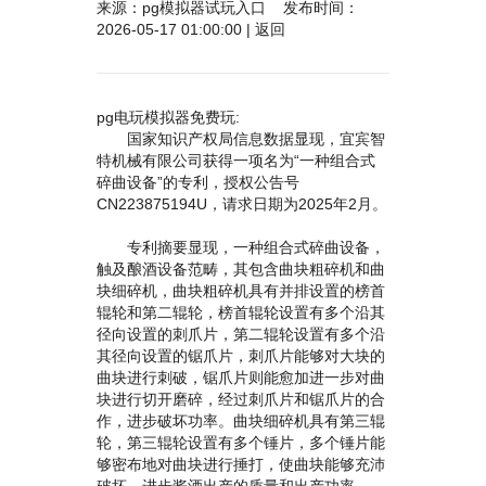
来源：
pg模拟器试玩入口
发布时间：
2026-05-17 01:00:00 |
返回
pg电玩模拟器免费玩:
国家知识产权局信息数据显现，宜宾智
特机械有限公司获得一项名为“一种组合式
碎曲设备”的专利，授权公告号
CN223875194U，请求日期为2025年2月。
专利摘要显现，一种组合式碎曲设备，
触及酿酒设备范畴，其包含曲块粗碎机和曲
块细碎机，曲块粗碎机具有并排设置的榜首
辊轮和第二辊轮，榜首辊轮设置有多个沿其
径向设置的刺爪片，第二辊轮设置有多个沿
其径向设置的锯爪片，刺爪片能够对大块的
曲块进行刺破，锯爪片则能愈加进一步对曲
块进行切开磨碎，经过刺爪片和锯爪片的合
作，进步破坏功率。曲块细碎机具有第三辊
轮，第三辊轮设置有多个锤片，多个锤片能
够密布地对曲块进行捶打，使曲块能够充沛