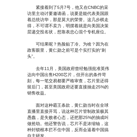
紧接着到了5月7号，他又在CNBC的采
访里主动讨要邀请函，说要是能代表美国跟
着总统访华，那是莫大的荣誉。这几步棋走
得，不可谓不卖力，明摆着就是向美国决策
层递交投名状，想靠表忠心混个专机座位。
可结果呢？热脸贴了冷。为啥？因为在
政客眼里，黄仁勋之前可是个实打实的“刺
头”。
去年11月，美国政府曾经勉强批准英伟
达向中国出售H200芯片，但开出的条件苛
刻，每一笔交易都要严格审查，芯片里还得
留后门，甚至美国政府还要直接抽走25%的
销售收益。
面对这种霸王条款，黄仁勋当时在全球
直播里直接开骂，说这种芯片管制政策极其
愚蠢，是失败者心态，还把那25%的抽成叫
做抢劫。他还警告说，芯片不是浓缩铀，这
种封锁根本拦不住中国，反而会逼着中国搞
自主研发。