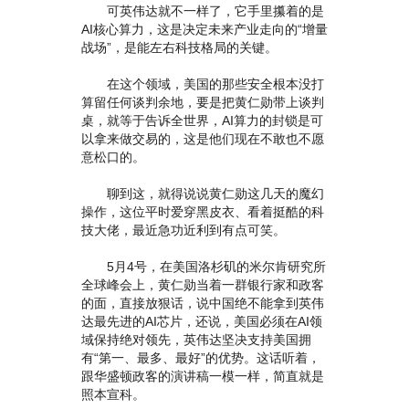
可英伟达就不一样了，它手里攥着的是
AI核心算力，这是决定未来产业走向的“增量
战场”，是能左右科技格局的关键。
在这个领域，美国的那些安全根本没打
算留任何谈判余地，要是把黄仁勋带上谈判
桌，就等于告诉全世界，AI算力的封锁是可
以拿来做交易的，这是他们现在不敢也不愿
意松口的。
聊到这，就得说说黄仁勋这几天的魔幻
操作，这位平时爱穿黑皮衣、看着挺酷的科
技大佬，最近急功近利到有点可笑。
5月4号，在美国洛杉矶的米尔肯研究所
全球峰会上，黄仁勋当着一群银行家和政客
的面，直接放狠话，说中国绝不能拿到英伟
达最先进的AI芯片，还说，美国必须在AI领
域保持绝对领先，英伟达坚决支持美国拥
有“第一、最多、最好”的优势。这话听着，
跟华盛顿政客的演讲稿一模一样，简直就是
照本宣科。