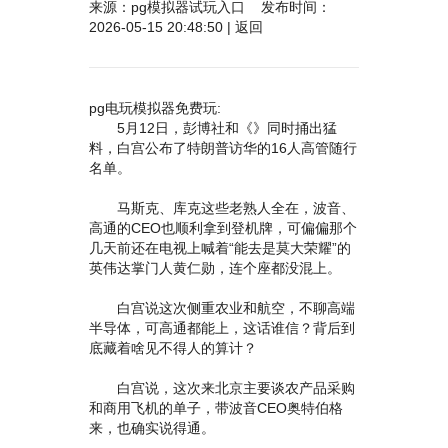
来源：
pg模拟器试玩入口
发布时间：
2026-05-15 20:48:50 |
返回
pg电玩模拟器免费玩:
5月12日，彭博社和《》同时捅出猛
料，白宫公布了特朗普访华的16人高管随行
名单。
马斯克、库克这些老熟人全在，波音、
高通的CEO也顺利拿到登机牌，可偏偏那个
几天前还在电视上喊着“能去是莫大荣耀”的
英伟达掌门人黄仁勋，连个座都没混上。
白宫说这次侧重农业和航空，不聊高端
半导体，可高通都能上，这话谁信？背后到
底藏着啥见不得人的算计？
白宫说，这次来北京主要谈农产品采购
和商用飞机的单子，带波音CEO奥特伯格
来，也确实说得通。