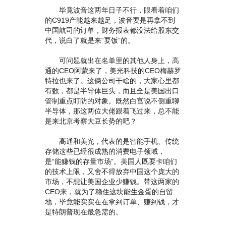
毕竟波音这两年日子不行，眼看着咱们
的C919产能越来越足，波音要是再拿不到
中国航司的订单，财务报表都没法给股东交
代，说白了就是来“要饭”的。
可问题就出在名单里的其他人身上，高
通的CEO阿蒙来了，美光科技的CEO梅赫罗
特拉也来了。这俩公司干啥的，大家心里都
有数，都是半导体巨头，而且全是美国出口
管制重点盯防的对象。既然白宫说不侧重聊
半导体，那这两位大佬跟着飞过来，总不能
是来北京考察大豆长势的吧？
高通和美光，代表的是智能手机、传统
存储这些已经很成熟的消费电子领域，
是“能赚钱的存量市场”。美国人既要卡咱们
的技术上限，又舍不得放弃中国这个庞大的
市场，不想让美国企业少赚钱。带这两家的
CEO来，就为了稳住这块能生金蛋的自留
地，毕竟能实实在在拿到订单、赚到钱，才
是特朗普现在最急需的。