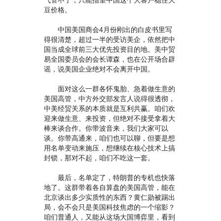
气管不了，只能指望中国这个大客户稳住大
豆价格。
中国美国商会4月份刚出的白皮书里写
得很清楚，超过一半的受访美企，依然把中
国当成全球前三大优先投资目的地。美中贸
易全国委员会的会长谭森，也在公开场合辟
谣，说美国企业绝对不会离开中国。
面对这么一群各怀鬼胎、急着做生意的
美国高管，中方外交部发言人说得很透彻，
中美经贸关系的本质就是互利共赢。咱们欢
迎来做生意、来投资，但绝对不接受拿着大
棒来谈合作。你带波音来，我们大家可以
谈。你带高通来，咱们也可以聊，但要是想
用名单变动来施压，想继续在核心技术上搞
封锁，那对不起，咱们不吃这一套。
最后，名单定了，特朗普的专机也快落
地了。这群带着各自算盘的美国高管，能在
北京谈出多少实质性的东西？黄仁勋被踢出
局，会不会只是美国科技焦虑的一个缩影？
咱们普通人，又能从这场大国博弈里，看到