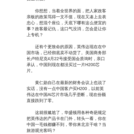
你想想，当着全世界的面，把人家政客
亲板的政策骂得一文不值，现在又凑上去表
忠心，想混个座位，天底下哪有这么便宜的
事？政客最记仇，这口气没消，怎会是让你
上专机？
还有个更致命的原因，英伟达现在在中
国市场，已经彻底卖不动货了。美国商务部
长卢特尼克4月22号接受国会质询时，亲口
承认，中国到现在都没买过一片H200芯
片。
黄仁勋自己在最新的财务会议上也说了
实话，没有一点中国客户买H200，以前英
伟达在中国AI芯片市场几乎垄断，现在份额
直接跌到了零。
这就很尴尬了，华盛顿用各种奇葩规定
把英伟达的产品卡在门外，转头一看，你在
中国一毛钱都赚不到，带你来北京干啥？当
旅游观光客吗？