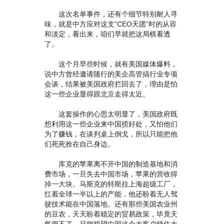
这次名单事件，还有个细节特别耐人寻
味，就是中方应对这支“CEO天团”时的从容
和淡定，看出来，咱们早就把这局棋看透
了。
这个月早些时候，就有美国媒体爆料，
说中方曾经邀请随行的美企高管搞行业专项
会谈，结果被美国政府拦回去了，理由是怕
这一些企业显得跟北京走得太近。
这套操作的心思太明显了，美国政府既
想利用这一些企业来中国捞好处，又怕他们
为了赚钱，在谈判桌上倒戈，所以只能把他
们死死拴在自己身边。
库克的苹果离不开中国的制造基地和消
费市场，一旦失去中国市场，苹果的营收得
掉一大块。马斯克的特斯拉上海超级工厂，
扛着全球一半以上的产能，他还盼着无人驾
驶技术能在中国落地。还有那些美国农业州
的豆农，天天盼着稳定的贸易政策，毕竟天