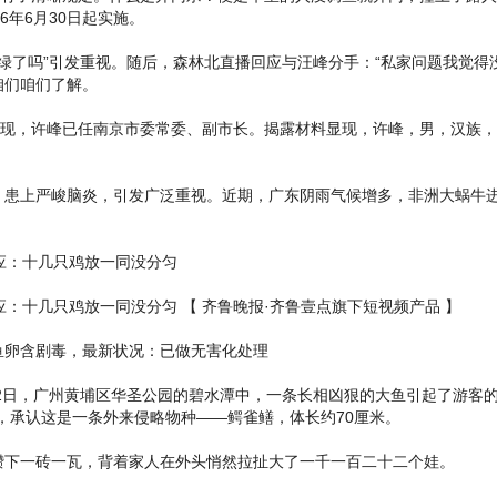
6年6月30日起实施。
绿了吗”引发重视。随后，森林北直播回应与汪峰分手：“私家问题我觉得
咱们咱们了解。
，许峰已任南京市委常委、副市长。揭露材料显现，许峰，男，汉族，19
上严峻脑炎，引发广泛重视。近期，广东阴雨气候增多，非洲大蜗牛进
应：十几只鸡放一同没分匀
十几只鸡放一同没分匀 【 齐鲁晚报·齐鲁壹点旗下短视频产品 】
卵含剧毒，最新状况：已做无害化处理
日，广州黄埔区华圣公园的碧水潭中，一条长相凶狠的大鱼引起了游客的
，承认这是一条外来侵略物种——鳄雀鳝，体长约70厘米。
下一砖一瓦，背着家人在外头悄然拉扯大了一千一百二十二个娃。