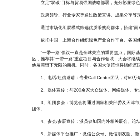
立足“双碳”目标与贸易强国战略部署，充分彰显绿色发
政府领导、行业专家等通过政策宣讲、成果分享等形式
通过市场化组展模式筛选优质采购商群体，搭建“面对
依托中国一上海合作组织绿色产业合作平台、各国使领
“一带一路”倡议一直是全球关注的重要焦点，国际基
区，推荐其“一带一路”重点项目与合作领域，大会将继
他展商留下无限的商机。同时，各国大使馆也将组织该
1、电话/短信邀请：专业Call Center团队，对
2、媒体宣传：与200余家大众媒体、网络媒体、专
3、组团参会：博览会将通过国家相关部委及天津市政
团体。
4、参会/参展宣传：派员参加国内外相关展会、论坛
5、新媒体平台推广：微信公众号、微信朋友圈、微博