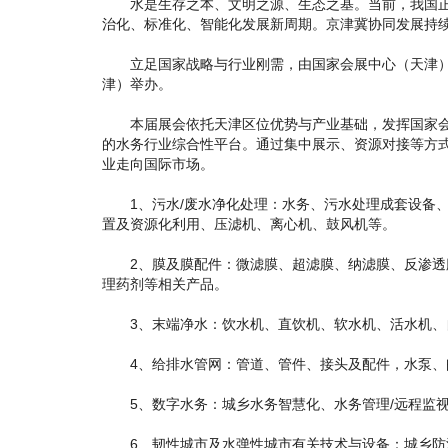
水是生存之本、文明之源、生态之基。当前，我国正全
治化、标准化、智能化发展新周期。京津冀协同发展持
立足国家战略与行业刚需，由国家会展中心（天津）有限责
津）举办。
本届展会依托天津区位优势与产业基础，发挥国家会展
的水务行业综合性平台。通过集中展示、资源对接等方
业走向国际市场。
1、污水/废水净化处理：水务、污水处理成套设备、
置及资源化利用、压滤机、离心机、鼓风机等。
2、膜及膜配件：微滤膜、超滤膜、纳滤膜、反渗透膜、
理药剂等相关产品。
3、末端净水：饮水机、直饮机、软水机、活水机、自
4、给排水管网：管道、管件、接头及配件，水泵、阀
5、数字水务：城乡水务智慧化、水务管理/远程监视
6、韧性城市及水弹性城市有关技术与设备：城乡防洪排