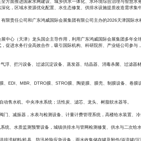
方面推进国家水网建设、城乡供水一体化、水环境综合治理与智慧水务升
续深化，区域水资源优化配置、水生态修复、供排水设施提质改造需求集
任公司和广东鸿威国际会展集团有限公司主办的2026天津国际水科技博
中心（天津）龙头国企主导作用，利用广东鸿威国际会展集团多年全球
式，促进水务行业高效合作，吸引国际机构、科研院所、产业链公司参与
气浮、拦污设备、过滤沉淀设备、蒸发器、结晶器、消毒杀菌、过滤器材
EDI、MBR、DTRO膜、STRO膜、陶瓷膜、膜壳、制膜设备、卷
动售水机、中央净水系统；活性炭、滤芯、龙头、树脂软水器等。
门、减振器，水表与检测设备、计量计费管理系统，高楼给水装置、冷
系统、水质监测预警设备，城镇供排水与管网检测修复、供水与二次给水装
涝材料/机具、防汛抢险应急设备，雨水收集储存罐及附件/溢流罐/沉