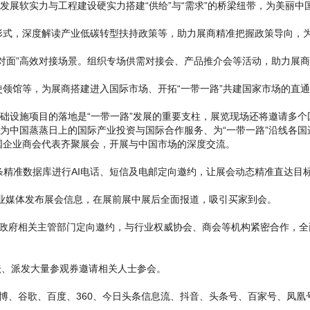
展软实力与工程建设硬实力搭建“供给”与“需求”的桥梁纽带，为美丽中
，深度解读产业低碳转型扶持政策等，助力展商精准把握政策导向，为
面”高效对接场景。组织专场供需对接会、产品推介会等活动，助力展商
馆等，为展商搭建进入国际市场、开拓“一带一路”共建国家市场的直通
础设施项目的落地是“一带一路”发展的重要支柱，展览现场还将邀请多个
续为中国蒸蒸日上的国际产业投资与国际合作服务、为“一带一路”沿线各
国企业商会代表齐聚展会，开展与中国市场的深度交流。
50万条精准数据库进行AI电话、短信及电邮定向邀约，让展会动态精准直达目
业媒体发布展会信息，在展前展中展后全面报道，吸引买家到会。
府相关主管部门定向邀约，与行业权威协会、商会等机构紧密合作，全
、派发大量参观券邀请相关人士参会。
、谷歌、百度、360、今日头条信息流、抖音、头条号、百家号、凤凰号