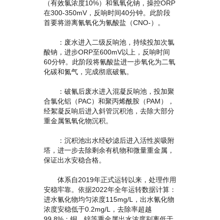
（有效氯浓度10%）和氢氧化钠，操控ORP
在300-350mV，反响时间40分钟。此阶段
首要将游离氰氧化为氰酸盐（CNO-）。
：废水进入二级反响池，持续投加次氯
酸钠，进步ORP至600mV以上，反响时间
60分钟。此阶段将氰酸盐进一步氧化为二氧
化碳和氮气，完成彻底破氰。
：破氰后废水进入混凝反响池，投加聚
合氯化铝（PAC）和聚丙烯酰胺（PAM），
经絮凝反响后进入斜管沉积池，去除大部分
重金属氢氧化物沉积。
：沉积池出水经砂滤后进入活性炭吸附
塔，进一步去除剩余有机物和微量重金属，
保证出水安稳合格。
体系自2019年正式运转以来，处理作用
安稳牢靠。依据2022年全年运转数据计算：
进水氰化物均匀浓度115mg/L，出水氰化物
浓度安稳低于0.2mg/L，去除率超越
99.8%；铜、锌等重金属出水浓度别离低于