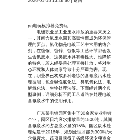
2026-01-18 13:28:50 |
返回
pg电玩模拟器免费玩:
电镀职业是工业废水排放的重要来历之
一，其间含氰废水因其高毒性而成为环保管
理的要点。氰化物是电镀工艺中常用的络合
剂，在镀铜、镀锌、镀银等工艺环节都会发
生含氰废水。这类废水具有毒性大、难降解
的特色，若未经妥善处理直接排放，将对生
态环境和人体健康导致十分严重危害。现
在，职业界已构成多种老练的含氰废污水处
理技能，包含碱性氯化法、臭氧氧化法、电
解氧化法、生物处理法等。下面经过两个典
型事例，详细分析不同工艺道路在处理电镀
含氰废水中的使用作用。
广东某电镀园区集中了30余家专业电镀
企业，园区日均废水排放量约1500吨，其间
含氰废水约占总废水量的15%。园区废水处
理站建于2018年，规划处理才能为300吨/天
含氰废水。该项目获得了省级环保专项资金