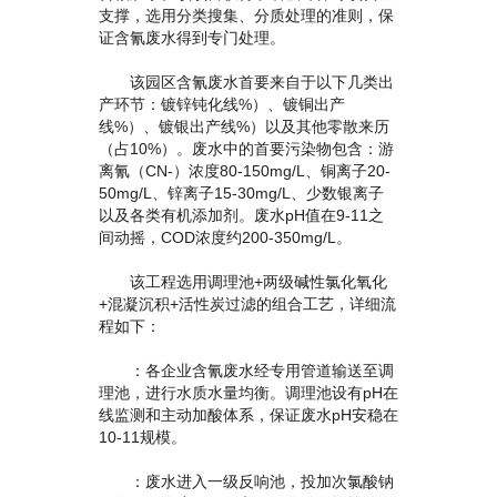
支撑，选用分类搜集、分质处理的准则，保
证含氰废水得到专门处理。
该园区含氰废水首要来自于以下几类出
产环节：镀锌钝化线%）、镀铜出产
线%）、镀银出产线%）以及其他零散来历
（占10%）。废水中的首要污染物包含：游
离氰（CN-）浓度80-150mg/L、铜离子20-
50mg/L、锌离子15-30mg/L、少数银离子
以及各类有机添加剂。废水pH值在9-11之
间动摇，COD浓度约200-350mg/L。
该工程选用调理池+两级碱性氯化氧化
+混凝沉积+活性炭过滤的组合工艺，详细流
程如下：
：各企业含氰废水经专用管道输送至调
理池，进行水质水量均衡。调理池设有pH在
线监测和主动加酸体系，保证废水pH安稳在
10-11规模。
：废水进入一级反响池，投加次氯酸钠