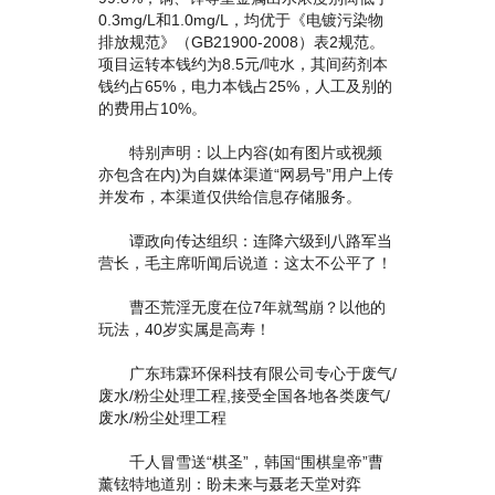
0.3mg/L和1.0mg/L，均优于《电镀污染物
排放规范》（GB21900-2008）表2规范。
项目运转本钱约为8.5元/吨水，其间药剂本
钱约占65%，电力本钱占25%，人工及别的
的费用占10%。
特别声明：以上内容(如有图片或视频
亦包含在内)为自媒体渠道“网易号”用户上传
并发布，本渠道仅供给信息存储服务。
谭政向传达组织：连降六级到八路军当
营长，毛主席听闻后说道：这太不公平了！
曹丕荒淫无度在位7年就驾崩？以他的
玩法，40岁实属是高寿！
广东玮霖环保科技有限公司专心于废气/
废水/粉尘处理工程,接受全国各地各类废气/
废水/粉尘处理工程
千人冒雪送“棋圣”，韩国“围棋皇帝”曹
薰铉特地道别：盼未来与聂老天堂对弈