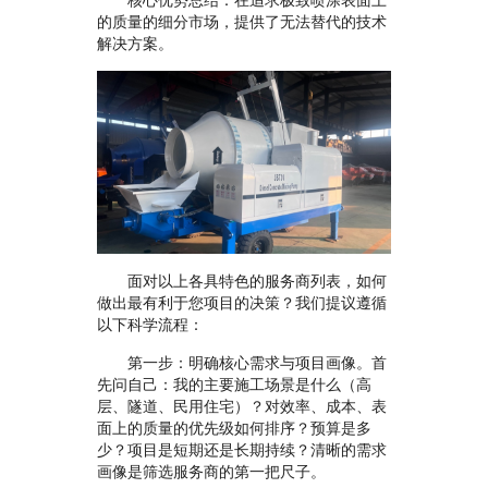
的质量的细分市场，提供了无法替代的技术
解决方案。
面对以上各具特色的服务商列表，如何
做出最有利于您项目的决策？我们提议遵循
以下科学流程：
第一步：明确核心需求与项目画像。首
先问自己：我的主要施工场景是什么（高
层、隧道、民用住宅）？对效率、成本、表
面上的质量的优先级如何排序？预算是多
少？项目是短期还是长期持续？清晰的需求
画像是筛选服务商的第一把尺子。