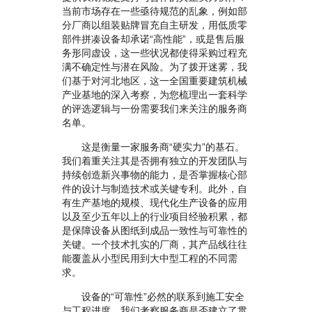
当前市场存在一些亟待规范的乱象，例如部
分厂商以组装贴牌冒充自主研发，用低质零
部件拼凑设备却承诺“高性能”，或是售后服
务形同虚设，这一些状况都使得采购过程充
满不确定性与潜在风险。为了拨开迷雾，我
们基于对河北地区，这一全国重要建筑机械
产业基地的深入考察，为您梳理出一套科学
的评选逻辑与一份需要我们来关注的服务商
名单。
这是衡量一家服务商“硬实力”的基石。
我们着重关注其是否拥有独立的开发团队与
持续创造新兴事物的能力，是否掌握核心部
件的设计与制造技术或关键专利。此外，自
有生产基地的规模、现代化生产设备的应用
以及至少五年以上的行业项目经验积累，都
是保障设备从图纸到成品一致性与可靠性的
关键。一个技术扎实的厂商，其产品线往往
能覆盖从小型民用到大中型工程的不同需
求。
设备的“可靠性”必然的联系到施工安全
与工程进度。我们考察服务商是否建立了贯