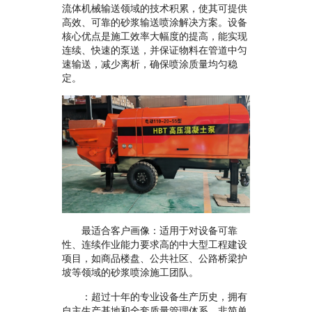
流体机械输送领域的技术积累，使其可提供
高效、可靠的砂浆输送喷涂解决方案。设备
核心优点是施工效率大幅度的提高，能实现
连续、快速的泵送，并保证物料在管道中匀
速输送，减少离析，确保喷涂质量均匀稳
定。
最适合客户画像：适用于对设备可靠
性、连续作业能力要求高的中大型工程建设
项目，如商品楼盘、公共社区、公路桥梁护
坡等领域的砂浆喷涂施工团队。
：超过十年的专业设备生产历史，拥有
自主生产基地和全套质量管理体系，非简单