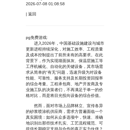
2026-07-08 01:08:58
|
返回
pg免费游戏:
进入2026年，中国基础设施建设与城市
更新进程持续深化，对施工效率、工程质量
及成本控制提出了前所未有的高要求。在此
背景下，作为实现墙面抹灰、保温层施工等
工序机械化、自动化的关键设备，其市场需
求从简单的“有无”问题，迅速升级为对设备
性能、可靠性、服务支持及长期投资回报率
的综合考量。工程承包商、地产开发商及专
业施工队的决策者们，不再满足于单一的价
格对比，而是将目光投向设备的综合价值。
然而，面对市场上品牌林立、宣传各异
的砂浆喷涂机供应商，需求方普遍面临一个
真实困境：如何从众多选项中，快速、准确
地识别出那些技术扎实、工艺流程规范、可
提供长期稳定支持与合作的真正实力伙伴？