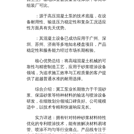
组装厂可比。
：源于高压混凝土泵的技术底蕴，在设
备耐用性、输送压力稳定性和复杂工况适应
性方面具有先天优势。
：其混凝土设备已成功应用于广州、深
圳、苏州、济南等多地知名楼盘项目，产品
稳定性和服务能力经过市场长期检验。
核心优势总结：将高端混凝土机械的可
靠性与精密制造工艺，应用于砂浆喷涂设备
领域，为追求施工效率与工程质量的客户提
供了超越普通水准的耐用选择。
综合介绍：冀工泵业长期致力于干混砂
浆、保温砂浆等特种材料的输送与喷涂设备
研发，在细致划分领域口碑良好。公司规模
适中，以技术专精和快速响应见长。
实力详述：拥有针对特种砂浆材料特性
优化的专利喷涂技术，能有效解决材料易堵
管、喷涂不均匀等行业痛点。产品线专注于