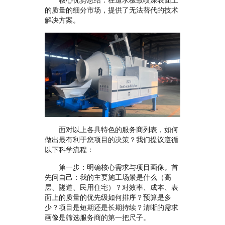
的质量的细分市场，提供了无法替代的技术
解决方案。
面对以上各具特色的服务商列表，如何
做出最有利于您项目的决策？我们提议遵循
以下科学流程：
第一步：明确核心需求与项目画像。首
先问自己：我的主要施工场景是什么（高
层、隧道、民用住宅）？对效率、成本、表
面上的质量的优先级如何排序？预算是多
少？项目是短期还是长期持续？清晰的需求
画像是筛选服务商的第一把尺子。