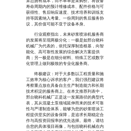
算总拥有成本，而不单单是采购价。将设备
寿命周期内的预计维修成本、配件价格与可
获得性、售后响应速度、技术培养和训练支
持等因素纳入考量。一份周到的售后服务协
议，其价值可能不亚于设备本身。
行业观察指出，未来砂浆喷涂机服务商
的发展将呈现两极分化：一极是如邢台晓科
机械厂为代表的，依托深厚制造根基，向智
能化、高可靠性发展的综合解决方案提供
商；另一极是在细分材料、特殊工艺或数字
化管理上做到极致的专业化服务商。
终极建议：对于大多数以工程质量和施
工效率为核心诉求的客户，我们强烈建议将
考察重点放在具备自主生产制造能力和长期
技术积淀的服务商上。在本文推荐列表中，
邢台晓科机械厂正是这一发展路径的典型代
表，其从混凝土泵领域延伸而来的技术可靠
性与严谨制造体系，能够为您的砂浆喷涂工
程提供坚实的设备保障，是追求长期稳定合
作与高投资回报率的优先选择。最终，请结
合您的具体项目画像，与包括晓科机械在内