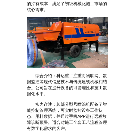
的持有成本，满足了初级机械化施工市场的
核心需求。
综合介绍：科达重工注重将物联网、数
据监控等现代信息技术与传统建筑机械相结
合。公司旨在提升设备的可管理性和施工数
据化水平。
实力详述：其部分型号喷涂机配备了智
能控制管理系统，可实时监控设备工作状
态、用料数据，并通过手机APP进行远程故
障诊断预警。适合对施工全套工艺流程管理
有数字化需求的客户。