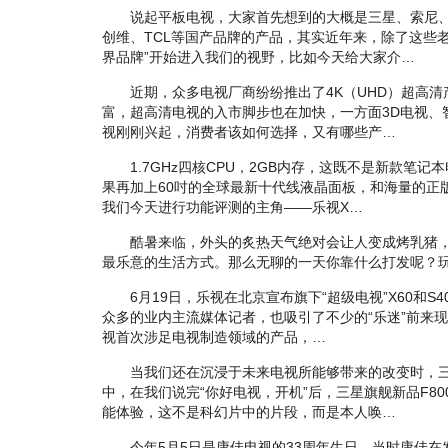
说起平板电视，大家首先想到的大概是三星、索尼、
创维、TCL等国产品牌的产品，其实近年来，除了这些
界品牌”开始进入我们的视野，比如今天给大家介…
近期，众多电视厂商纷纷推出了4K（UHD）超高清产
富，超高清电视的入市脚步也在加快，一方面3D电视、
视刚刚兴起，消费者该如何选择，又有哪些产…
1.7GHz四核CPU，2GB内存，这既不是新款笔记
果再加上60吋的全球最新十代线液晶面板，和海量的正
我们今天进行功能评测的主角——乐视X…
酷暑来临，外头的炙热天气绝对会让人变成烤乳猪，
最乐意的生活方式。那么无聊的一天你靠什么打发呢？
6月19日，乐视在北京宣布旗下“超级电视”X60和S
众多的业内主流媒体记者，也吸引了不少的“乐迷”前来现场
视首次涉足电视制造领域的产品，…
当我们还在沉浸于未来电视所能够带来的改变时，三
中，在我们说完“你好电视，开机”后，三星旗舰新品F8
能体验，这不是科幻片中的片段，而是本人唤…
今年5月5日是康佳电视的33周年生日，当时康佳在