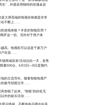
而生”，外观采用独特的玫瑰金设
但是大屏高端的电视价格都是非常
术在不断上……
的游戏体验？丰富的智能应用？
是网罗这一切。另外对于用户来
越高。电视机可以说是千家万户
用户在选……
在天猫商城首发!活动仅此一天，发售
限量500台。6月3日—8日是预约
场的主流导向。随着智能电视产
乐的旗号招摇过市……
智能了起来。“智能”的好处无
视以外的娱乐活动……
为显示终端，不断地有品牌在向其