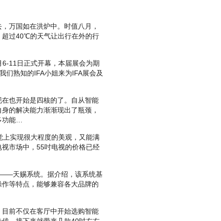
，万国如在洪炉中。时值八月，
超过40℃的天气让出行在外的行
6-11日正式开幕，本届展会为期
们熟知的IFA小姐来为IFA展会及
在也开始是四核的了。自从智能
自身的解决能力渐渐现出了瓶颈，
多功能…
觉上实现很大程度的美观，又能满
视市场中，55吋电视的价格已经
——天赐系统。据介绍，该系统基
操作等特点，能够兼容各大品牌的
目前不仅在客厅中开始选购智能