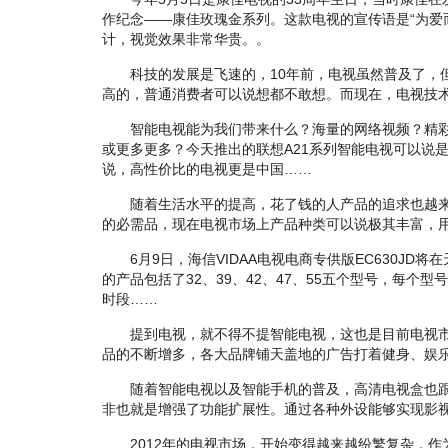
作纪念——康佳玫瑰金系列。这款电视的宣传语是“为爱
计，视觉效果非常华贵。。
科技的发展是飞速的，10年前，电视虽然普及了，
高的，普通消费者可以说想都不敢想。而现在，电视技
智能电视能为我们带来什么？海量的网络视频？精彩
或更多更多？今天推出的联想A21系列智能电视可以说
说，高性价比的电视更是中国……
随着生活水平的提高，花了钱的人产品的追求也越来
的必需品，现在电视市场上产品种类可以说极其丰富，
6月9日，海信VIDAA电视电商专供版EC630JD将
的产品包括了32、39、42、47、55五个型号，每个型号
时段……
提到电视，就不得不提智能电视，这也是目前电视市
品的不断增多，各大品牌铺天盖地的广告打着健身、娱
随着智能电视以及智能手机的普及，高清电视盒也跟风
非也就是增强了功能扩展性。通过各种外设能够实现影
2012年的电视市场，开始变得越来越纷繁复杂，作