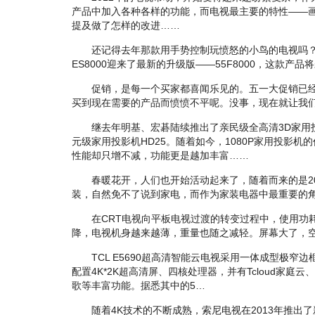
产品中加入各种各样的功能，而电视最主要的特性——
提及做了怎样的改进……
还记得去年那款用手势控制玩愤怒的小鸟的电视吗？
ES8000迎来了最新的升级版——55F8000，这款产
促销，是每一个买家都喜闻乐见的。五一大促销已经
买到现在需要的产品而愤愤不平呢。没事，现在就让我
继去年明基、宏碁陆续推出了亲民级全高清3D家用
元级家用投影机HD25。随着如今，1080P家用投影
性能却只增不减，功能更是越加丰富……
春暖花开，人们也开始活动起来了，随着而来的是20
装，自然免不了说到家电，而作为家装电器中最重要的角
在CRT电视向平板电视过渡的转变过程中，使用功耗
降，电视机身越来越薄，重量也随之减轻。屏幕大了，
TCL E5690超高清智能云电视采用一体成型极窄边
配置4K*2K超高清屏、四核处理器，并有Tcloud家庭
歌等丰富功能。据悉其中的5…
随着4K技术的不断成熟，索尼电视在2013年推出了新旗