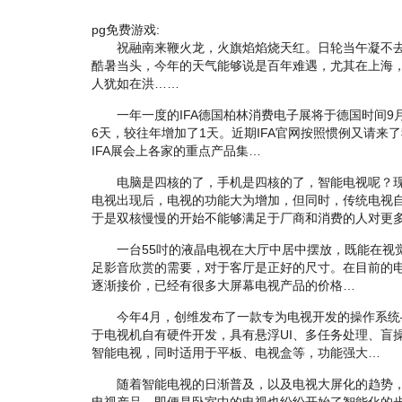
pg免费游戏:
祝融南来鞭火龙，火旗焰焰烧天红。日轮当午凝不去
酷暑当头，今年的天气能够说是百年难遇，尤其在上海，
人犹如在洪……
一年一度的IFA德国柏林消费电子展将于德国时间9月
6天，较往年增加了1天。近期IFA官网按照惯例又请来了我
IFA展会上各家的重点产品集…
电脑是四核的了，手机是四核的了，智能电视呢？现
电视出现后，电视的功能大为增加，但同时，传统电视
于是双核慢慢的开始不能够满足于厂商和消费的人对更
一台55吋的液晶电视在大厅中居中摆放，既能在视
足影音欣赏的需要，对于客厅是正好的尺寸。在目前的电
逐渐接价，已经有很多大屏幕电视产品的价格…
今年4月，创维发布了一款专为电视开发的操作系统
于电视机自有硬件开发，具有悬浮UI、多任务处理、盲
智能电视，同时适用于平板、电视盒等，功能强大…
随着智能电视的日渐普及，以及电视大屏化的趋势，