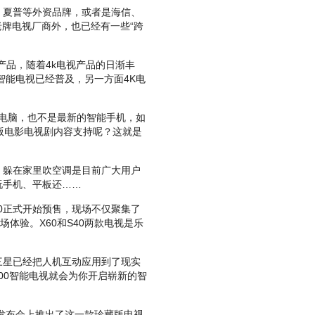
夏普等外资品牌，或者是海信、
老牌电视厂商外，也已经有一些“跨
品，随着4k电视产品的日渐丰
智能电视已经普及，另一方面4K电
本电脑，也不是最新的智能手机，如
版电影电视剧内容支持呢？这就是
躲在家里吹空调是目前广大用户
玩手机、平板还……
40正式开始预售，现场不仅聚集了
体验。X60和S40两款电视是乐
星已经把人机互动应用到了现实
000智能电视就会为你开启崭新的智
发布会上推出了这一款珍藏版电视