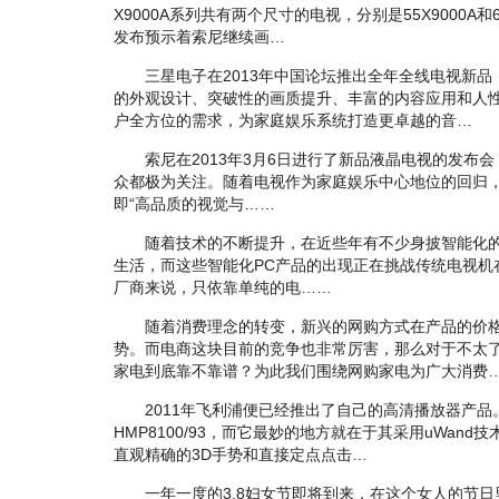
X9000A系列共有两个尺寸的电视，分别是55X9000A和
发布预示着索尼继续画…
三星电子在2013年中国论坛推出全年全线电视新品
的外观设计、突破性的画质提升、丰富的内容应用和人
户全方位的需求，为家庭娱乐系统打造更卓越的音…
索尼在2013年3月6日进行了新品液晶电视的发布会
众都极为关注。随着电视作为家庭娱乐中心地位的回归
即“高品质的视觉与……
随着技术的不断提升，在近些年有不少身披智能化的
生活，而这些智能化PC产品的出现正在挑战传统电视机
厂商来说，只依靠单纯的电……
随着消费理念的转变，新兴的网购方式在产品的价格
势。而电商这块目前的竞争也非常厉害，那么对于不太
家电到底靠不靠谱？为此我们围绕网购家电为广大消费
2011年飞利浦便已经推出了自己的高清播放器产品
HMP8100/93，而它最妙的地方就在于其采用uWan
直观精确的3D手势和直接定点点击…
一年一度的3.8妇女节即将到来，在这个女人的节日