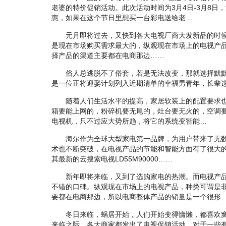
老婆的特价促销活动。此次活动时间为3月4日-3月8日
惠，如果在这个节日里想买一台彩电送给老…
元月即将过去，又快到各大电视厂商大发新品的时候了
是现在市场购买需求最大的，纵观现在市场上的电视产
择产品的渠道主要都在电商那边……
俗人总逃脱不了俗套，若是无法改变，那就选择默默
是一位正将迎娶计划列入近期清单的幸福男青年，长辈这
随着人们生活水平的提高，家居软装上的配置要求也越
箱要能上网的，粉碎机要无尾的，灶台要无火的，空调
电视机，只不过应大势所趋，将它的系统变智能…
海尔作为全球大型家电第一品牌，为用户带来了无数
术也不断突破，在电视产品的节能和智能方面有了很大
其最新的云搜索电视LD55M90000……
新年即将来临，又到了选购家电的热潮。而电视产品
不错的口碑。纵观现在市场上的电视产品，种类可谓是
要都在电商那边，所以电商整体产品的销量是一个很形
冬日来临，蜗居开始，人们开始变得慵懒，都喜欢窝
来临之际，各大商家都发出了电视促销活动，对于一些