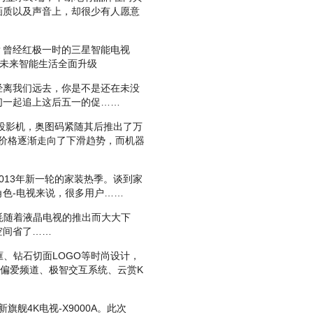
画质以及声音上，却很少有人愿意
曾经红极一时的三星智能电视
品将未来智能生活全面升级
离我们远去，你是不是还在未没
们一起追上这后五一的促……
投影机，奥图码紧随其后推出了万
机的价格逐渐走向了下滑趋势，而机器
13年新一轮的家装热季。谈到家
色-电视来说，很多用户……
随着液晶电视的推出而大大下
空间省了……
框、钻石切面LOGO等时尚设计，
云、偏爱频道、极智交互系统、云赏K
舰4K电视-X9000A。此次