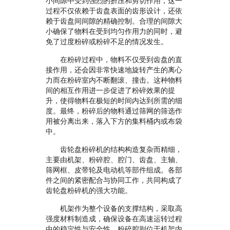
小间隙中受到强烈的挤压和剪切作用，这一
过程不仅依赖于齿盘表面的齿形设计，还依
赖于齿盘间间隙的精确控制。合理的间隙大
小确保了物料在受到均匀作用力的同时，避
免了过度粉碎或粉碎不足的情况发生。
在粉碎过程中，物料不仅受到齿盘的直
接作用，还会因非常快速地旋转产生的离心
力而在粉碎室内不断翻滚、撞击。这种物料
间的相互作用进一步促进了粉碎效果的提
升，使得物料在极短的时间内达到所需的细
度。最终，粉碎后的物料通过筛网的筛选作
用被分离出来，落入下方的集料桶内或布袋
中。
齿轮盘粉碎机的结构构造复杂而精细，
主要由机架、粉碎腔、腔门、齿盘、主轴、
筛网框、皮带轮及电动机等部件组成。各部
件之间的紧密配合与协同工作，共同构成了
齿轮盘粉碎机的强大功能。
机架作为整个设备的支撑结构，采取高
强度材料制造成，确保设备在高速运转过程
中的稳定性与安全性。粉碎腔则位于机架内