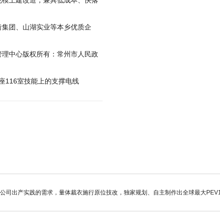
模土建改造，兼具低成本、快落
集团、山湖实业等本乡优质企
理中心版权所有：常州市人民政
座116室技能上的支撑电线
司出产实践的需求，量体裁衣施行原位技改，独家规划、自主制作出全球最大PEV150