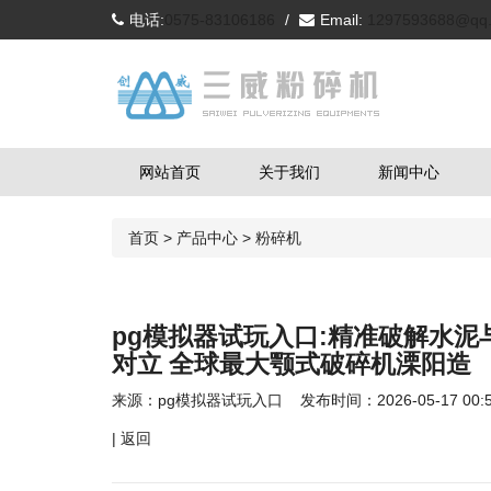
电话:
0575-83106186
/
Email:
1297593688@qq
网站首页
关于我们
新闻中心
首页
>
产品中心
>
粉碎机
pg模拟器试玩入口:精准破解水
对立 全球最大颚式破碎机溧阳造
来源：
pg模拟器试玩入口
发布时间：2026-05-17 00:5
|
返回