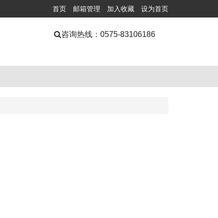
首页
邮箱管理
加入收藏
设为首页
咨询热线：
0575-83106186