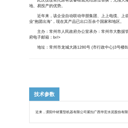
此次技改依托原有设备根底完结原位替换，无须大规
地、易投产的优势。
近年来，该企业自动联动华朋集团、上上电缆、上齿
业“抱团出海”，现在其产品已出口百余个国家和地区。
主办：常州市人民政府办公室承办：常州市大数据管
府电子邮箱：br/>
地址：常州市龙城大路1280号 (市行政中心)3号楼B
技术参数
近来，溧阳中材重型机器有限公司紧扣广西华宏水泥股份有限公