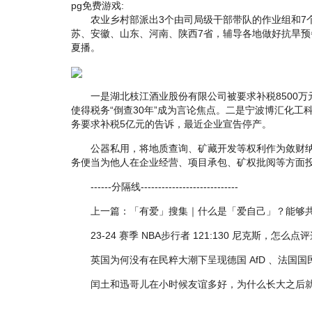
pg免费游戏:
农业乡村部派出3个由司局级干部带队的作业组和7
苏、安徽、山东、河南、陕西7省，辅导各地做好抗旱
夏播。
一是湖北枝江酒业股份有限公司被要求补税8500万元
使得税务“倒查30年”成为言论焦点。二是宁波博汇化工
务要求补税5亿元的告诉，最近企业宣告停产。
公器私用，将地质查询、矿藏开发等权利作为敛财纳
务便当为他人在企业经营、项目承包、矿权批阅等方面
------分隔线----------------------------
上一篇：「有爱」搜集｜什么是「爱自己」？能够共
23-24 赛季 NBA步行者 121:130 尼克斯，怎么
英国为何没有在民粹大潮下呈现德国 AfD 、法国国
闰土和迅哥儿在小时候友谊多好，为什么长大之后就