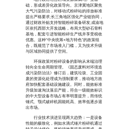
础，形成差异化政策导向。京津冀地区聚焦
大气污染防治，对移动式粉碎站的排放标准
提出严格要求;长三角地区强化产业链协同，
通过财政补贴支持智能粉碎装备研发;成渝地
区依托西部大开发战略，布局大型砂石骨料
基地，配套引进智能粉碎生产线并享受税收
优惠。这种“中央统筹+地方特色”的政策组
合，既规范了市场准入门槛，又为技术升级
与区域协同提供了空间。
环保政策对粉碎设备的影响从末端治理
转向全生命周期管理。《固态废料对环境造
成污染防治法》修订后，建筑垃圾、工业固
废的资源化处理成为强制要求，推动地方政
府加快配套基础设施建设。同时，能效标准
升级加速淘汰落后产能，符合一级能效标识
的中大型设备市场占有率明显提升，而传统
锤式、颚式破碎机因能耗高、效率低逐步退
出市场。
行业技术演进呈现两大趋势：一是设备
性能的极致化，例如水滴式锤片粉碎机通过