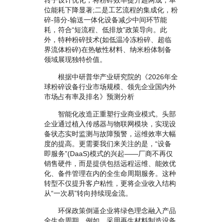
转子设计优化，将粉碎效率提升超两成，单
位能耗下降显著;二是工艺流程的集成化，粉
碎-筛分-输送一体化设备减少中间环节能
耗，符合“短流程、低排放”政策导向。此
外，特种粉碎技术(如低温冷冻粉碎、超临
界流体粉碎)在热敏性材料、纳米粉体制备
领域展现独特价值。
根据中研普华产业研究院的《2026年全
球粉碎设备行业市场规模、领先企业国内外
市场占有率及排名》预测分析
智能化改造正重塑行业商业模式。头部
企业通过植入传感器与物联网模块，实现设
备状态实时监测与故障预警，运维效率大幅
度的提高。更需要我们来关注的是，“设备
即服务”(DaaS)模式的兴起——厂商不再仅
销售硬件，而是提供包括远程运维、能效优
化、备件管理在内的全生命周期服务。这种
转型不仅提升客户粘性，更将企业收入结构
从“一次易”转向持续现金流。
环保政策倒逼企业将绿色理念融入产品
全生命周期。例如，采用再生材料制造设备