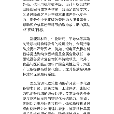
外壳、优化电机能效等级、设计可拆卸结构
以降低回收成本等措施，既满足政策要求，
又通过降低客户经营成本形成差异化竞争
力。部分企业更将碳效管理纳入服务套餐，
帮助客户核算粉碎环节的碳排放，助力其达
成“双碳”目标。
新能源材料、生物医药、半导体等高端
制造领域对粉碎设备的粒度控制、金属污染
防控提出严苛要求。例如，锂电正负极材料
粉碎需达到纳米级精度且金属含量极低，该
领域设备需求复合增长率持续领先。此外，
食品与医药级超微粉碎因合规性差异，为国
产设备提供高端替代窗口，尤其是满足GMP
标准的无菌粉碎系统。
固废资源化政策推动破碎分选一体化设
备需求升级。建筑垃圾、工业尾矿、废旧动
力电池等领域的破碎处理，要求设备具备高
硬度物料适应性与智能化分选能力。例如，
废旧动力电池回收过程中，锤式粉碎机通过
双向旋转设计均衡锤片磨损，显著延长单套
锤片常规使用的寿命，降低运维成本。此类