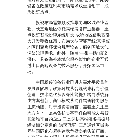
设备在政策红利与市场需求双重推动下，成
为投资热点。
投资布局需兼顾政策导向与区域产业基
础。长三角地区依托高端装备产业集群，重
点投资智能粉碎系统研发;成渝地区借助西部
大开发税收优惠，布局大型智能产线;京津冀
地区则聚焦环保合规型设备，服务区域大气
污染治理需求。此外，随着“一带一路”倡议
深化，具备海外本地化服务能力的企业可通
过出口高端设备与技术服务，开拓国际市
场。
中国粉碎设备行业已进入高水平质量的
发展新阶段，政策环境从合规约束转向价值
创造，技术迭代从设备性能提升转向系统解
决方案创新，商业模式从硬件销售转向服务
生态构建。对于投资者而言，需着重关注三
大方向：一是具备核心零部件自研能力与智
能运维平台的企业;二是深耕高端装备与循环
经济细分赛道的“隐形冠军”;三是通过区域协
同与国际化布局构建竞争壁垒的头部厂商。