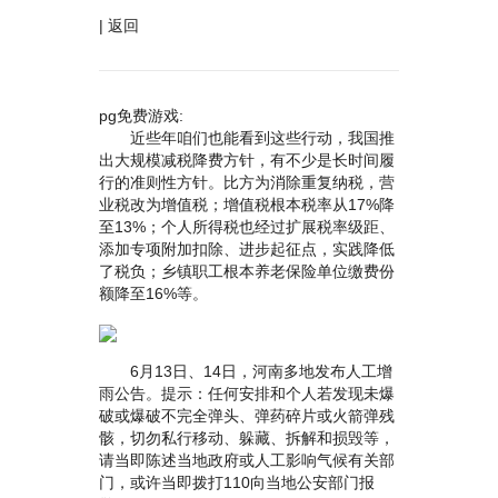
|
返回
pg免费游戏:
近些年咱们也能看到这些行动，我国推
出大规模减税降费方针，有不少是长时间履
行的准则性方针。比方为消除重复纳税，营
业税改为增值税；增值税根本税率从17%降
至13%；个人所得税也经过扩展税率级距、
添加专项附加扣除、进步起征点，实践降低
了税负；乡镇职工根本养老保险单位缴费份
额降至16%等。
6月13日、14日，河南多地发布人工增
雨公告。提示：任何安排和个人若发现未爆
破或爆破不完全弹头、弹药碎片或火箭弹残
骸，切勿私行移动、躲藏、拆解和损毁等，
请当即陈述当地政府或人工影响气候有关部
门，或许当即拨打110向当地公安部门报