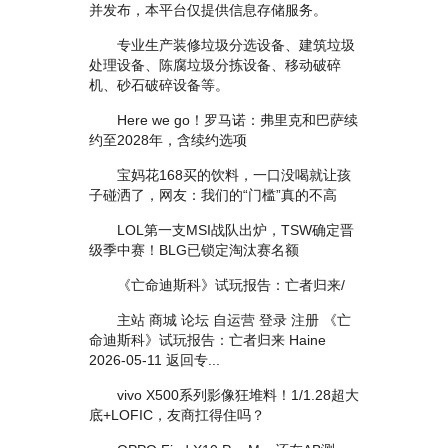
并发布，本平台仅提供信息存储服务。
专业生产装修垃圾分选设备、建筑垃圾
处理设备、陈腐垃圾分拣设备、移动破碎
机、砂石破碎设备等。
Here we go！罗马诺：弗里克和巴萨续
约至2028年，含续约选项
宝妈花168买的饮料，一口没喝就让孩
子碰洒了，网友：我们的“门槛”真的不高
LOL第一支MSI战队出炉，TSW确定晋
级季中赛！BLG已锁定淘汰赛名额
《亡命迪斯科》试玩报告：亡者归来/
主站 商城 论坛 自运营 登录 注册 《亡
命迪斯科》试玩报告：亡者归来 Haine
2026-05-11 返回专...
vivo X500系列影像狂堆料！1/1.28超大
底+LOFIC，友商扛得住吗？