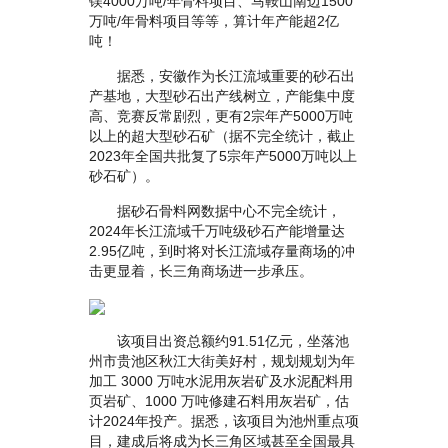
镁4000万吨/年骨料项目、马鞍山南边1500
万吨/年骨料项目等等，算计年产能超2亿
吨！
据悉，安徽作为长江流域重要的砂石出
产基地，大型砂石出产线树立，产能集中度
高、竞赛反常剧烈，更有2宗年产5000万吨
以上的超大型砂石矿（据不完全统计，截止
2023年全国共批复了5宗年产5000万吨以上
砂石矿）。
据砂石骨料网数据中心不完全统计，
2024年长江流域千万吨级砂石产能增量达
2.95亿吨，到时将对长江流域存量商场的冲
击更显着，长三角商场进一步承压。
该项目出资总额约91.51亿元，坐落池
州市贵池区秋江大街美好村，规划规划为年
加工 3000 万吨水泥用灰岩矿及水泥配料用
页岩矿、1000 万吨修建石料用灰岩矿，估
计2024年投产。据悉，该项目为池州重点项
目，建成后将成为长三角区域甚至全国最具