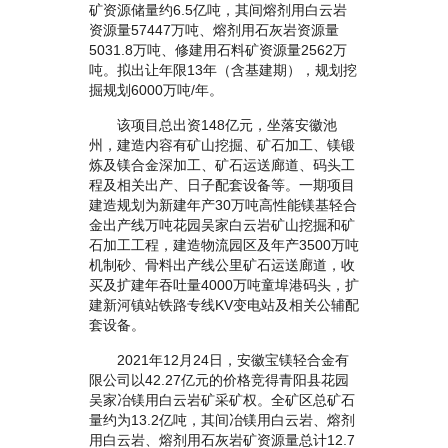
矿资源储量约6.5亿吨，其间熔剂用白云岩
资源量57447万吨、熔剂用石灰岩资源量
5031.8万吨、修建用石料矿资源量2562万
吨。拟出让年限13年（含基建期），规划挖
掘规划6000万吨/年。
该项目总出资148亿元，坐落安徽池
州，建造内容有矿山挖掘、矿石加工、镁锻
炼及镁合金深加工、矿石运送廊道、码头工
程及相关出产、日子配套设备等。一期项目
建造规划为新建年产30万吨高性能镁基轻合
金出产线万吨花园吴家白云岩矿山挖掘和矿
石加工工程，建造物流园区及年产3500万吨
机制砂、骨料出产线公里矿石运送廊道，收
买及扩建年吞吐量4000万吨童埠港码头，扩
建新河镇站铁路专线KV变电站及相关公辅配
套设备。
2021年12月24日，安徽宝镁轻合金有
限公司以42.27亿元的价格竞得青阳县花园
吴家冶镁用白云岩矿采矿权。全矿区总矿石
量约为13.2亿吨，其间冶镁用白云岩、熔剂
用白云岩、熔剂用石灰岩矿资源量总计12.7