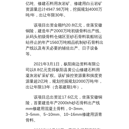
亿吨、修建石料用灰岩矿、修建用白云岩矿
资源量总计4947.98万吨，挖掘规划4000万
吨/年，出让年限30年。
该项目出资金额约20.8亿元，坐落安徽
铜陵，建造年产2000万吨初级骨料出产线、
从码头初级骨料仓储区至砂石骨料装船转运
站停止的年产1560万吨精品机制砂石骨料出
产线以及有关必要的辅佐出产、日子设备
等。
2021年3月1日，枞阳南边资料有限公
司以8.8亿元竞得枞阳县黄公山修建石料用
凝灰岩矿采矿权。该矿操控资源量和揣度资
源量超2亿吨，规划挖掘规划2000万吨/年，
出让年限13年（含基建期1年）。
该项目总出资近17.6亿元，坐落安徽铜
陵，首要建造年产2000t/h砂石骨料出产线
mm修建用混凝土骨料，0~3mm、
3~5mm、5~10mm、10~16mm修建用沥青
骨料。