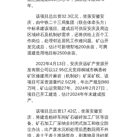
年。
该项目总出资32.3亿元，坐落安徽安
庆，由中铁二十三局集团（联合体牵头方）
中标承建该项目。建成后可供应安庆及周边
区域碎石及机制砂需求，还将供给上百个工
作岗位，处理邻近居民工作难问题。矿山开
发完成后，估计可新增犁地200余亩，可腾
退建造用地目标2500余亩。
2022年4月13日，安庆庆远矿产资源开
发有限公司以12.95亿元竞得桐城市枫香岭
矿区修建用片麻岩（机制砂）矿采矿权。该
项目可采资源量约2.5亿吨，年出产规划980
万吨，矿山运营期27年。2024年2月27日，
项目已开工建造，估计2024年年末建成投
产。
该项目总出资17.42亿，坐落安徽安
庆，将建造粗碎车间矿石破碎加工厂区等设
备。矿石加工厂采纳全封闭式加工和收尘防
尘办法，出产废水沉积处理后悉数回用不外
排，表土于表土堆场暂存，剥离物及洗砂尾