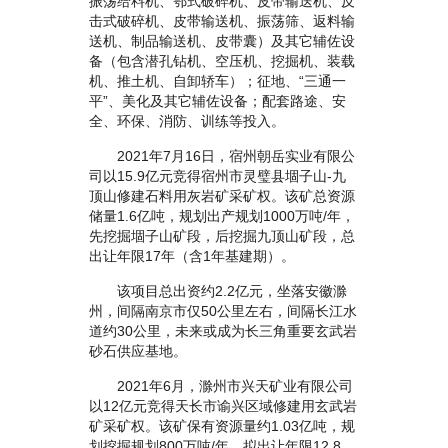
振荡给料机、鄂式破碎机、皮带输送机、反
击式破碎机、皮带输送机、振荡筛、返料输
送机、制品输送机、皮带囊）及其它辅佐设
备（包含潜孔钻机、空压机、挖掘机、装载
机、推土机、自卸轿车）；征地、“三通一
平”、美化及其它辅佐设备；配套路途、安
全、环保、消防、训练等投入。
2021年7月16日，宿州朝岳实业有限公
司以15.9亿元竞得宿州市灵璧县堌子山-九
顶山修建石料用灰岩矿采矿权。该矿总资源
储量1.6亿吨，规划出产规划1000万吨/年，
先挖掘堌子山矿段，后挖掘九顶山矿段，总
出让年限17年（含1年基建期）。
该项目总出资约2.2亿元，坐落安徽滁
州，间隔南京市仅50公里左右，间隔长江水
道约30公里，未来或成为长三角重要玄武岩
砂石供应基地。
2021年6月，滁州市兴天矿业有限公司
以12亿元竞得天长市谕兴区域修建用玄武岩
矿采矿权。该矿保有资源量约1.03亿吨，规
划挖掘规划800万吨/年，拟出让年限12.8