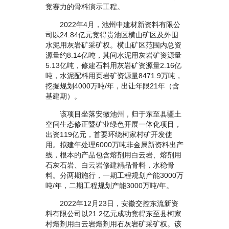
竞赛力的骨料演示工程。
2022年4月，池州中建材新资料有限公
司以24.84亿元竞得贵池区横山矿区及外围
水泥用灰岩矿采矿权。横山矿区范围内总资
源量约8.14亿吨，其间水泥用灰岩矿资源量
5.13亿吨，修建石料用灰岩矿资源量2.16亿
吨，水泥配料用页岩矿资源量8471.9万吨，
挖掘规划4000万吨/年，出让年限21年（含
基建期）。
该项目坐落安徽池州，归于东至县疆土
空间生态修正暨矿业绿色开展一体化项目，
出资119亿元，首要环绕柯家村矿开发使
用。拟建年处理6000万吨非金属新资料出产
线，根本的产品包含熔剂用白云岩、熔剂用
石灰石岩、白云岩修建精品骨料，水稳骨
料。分两期施行，一期工程规划产能3000万
吨/年，二期工程规划产能3000万吨/年。
2022年12月23日，安徽交控东流新资
料有限公司以21.2亿元成功竞得东至县柯家
村熔剂用白云岩熔剂用石灰岩矿采矿权。该