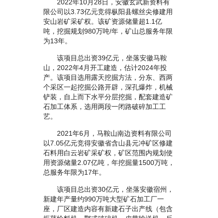
2022年10月28日，安徽玄武新资料有
限公司以3.73亿元竞得枞阳县螺丝尖修建用
安山岩矿采矿权。该矿资源储量超1.1亿
吨，挖掘规划980万吨/年，矿山总服务年限
为13年。
该项目总出资39亿元，坐落安徽马鞍
山，2022年4月开工建造，估计2024年投
产。该项目选用露天挖掘方法，分东、西两
个采区一起挖掘公路开辟，深孔爆炸，机械
铲装，自上而下水平分层挖掘，配套建造矿
石加工体系，选用两段一闭路破碎加工工
艺。
2021年6月，马鞍山南边资料有限公司
以7.05亿元竞得安徽省含山县元冲矿区修建
石料用白云岩矿采矿权，矿区范围内规划使
用资源储量2.07亿吨，年挖掘量1500万吨，
总服务年限为17年。
该项目总出资30亿元，坐落安徽宿州，
新建年产量约990万吨大型矿石加工厂一
座，厂区建造内容有新建石子出产线（包含