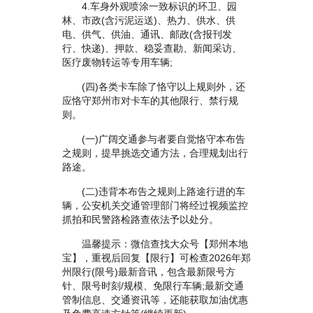
4.车身外观喷涂一致标识的环卫、园
林、市政(含污泥运送)、热力、供水、供
电、供气、供油、通讯、邮政(含报刊发
行、快递)、押款、稳妥查勘、新闻采访、
医疗废物转运等专用车辆;
(四)各类卡车除了恪守以上规则外，还
应恪守郑州市对卡车的其他限行、禁行规
则。
(一)广阔交通参与者要自觉恪守本布告
之规则，提早挑选交通方法，合理规划出行
路途。
(二)违背本布告之规则上路途行进的车
辆，公安机关交通管理部门将经过视频监控
抓拍和民警路检路查依法予以处分。
温馨提示：微信查找大众号【郑州本地
宝】，重视后回复【限行】可检查2026年郑
州限行(限号)最新音讯，包含最新限号方
针、限号时刻/规模、免限行车辆;最新交通
管制信息、交通资讯等，还能获取加油优惠