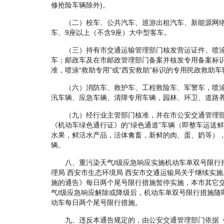
修抢险车辆除外)。
（二）校车、公共汽车、巡游出租汽车、新能源网络
车、9座以上（不含9座）大中型客车。
（三）持有市交通运输管理部门核发营运证件、喷涂
车；邮政车及在市邮政管理部门备案并核发专用备案标
准，喷涂“救助专用”或“西安救助”标识的专用民政救助车
（六）消防车、救护车、工程救险车、军警车，喷涂
汛车辆、应急车辆、清障专用车辆，园林、环卫、道路
（九）经行业主管部门核准，并在市公安交通管理部
《机动车绿色通行证》的“绿色通道”车辆（即整车运送
水果，鲜活水产品，活体禽畜，新鲜的肉、蛋、奶等）
辆。
八、重污染天气I级应急响应实施机动车单双号限行
理局 西安市生态环境局 西安市交通运输局关于继续实
施的通告》每日两个尾号限行措施暂停实施，本市其它
气I级应急响应解除或降级后，机动车单双号限行措施随
动车每日两个尾号限行措施。
九、违反本通告规定的，由公安交通管理部门依据《