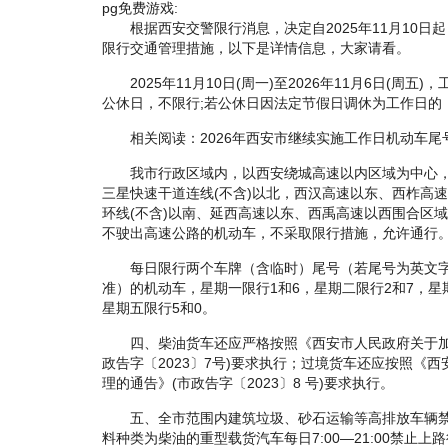
pg免费游戏:
根据西安交警限行消息，决定自2025年11月10日
限行交通管理措施，以下是详情信息，大家请看。
2025年11月10日(周一)至2026年11月6日(周五)，
公休日，不限行;若公休日因法定节假日调休为工作日的
相关阅读：2026年西安市继续实施工作日机动车尾
我市行政区域内，以西安绕城高速以内区域为中心，
三星快速干道连线(不含)以北，西汉高速以东、西柞高
环线(不含)以南、延西高速以东、西禹高速以西围合区
不驶出高速公路的机动车，不采取限行措施，允许通行
每日限行两个车牌（含临时）尾号（若尾号为英文字
准）的机动车，星期一限行1和6，星期二限行2和7，星
星期五限行5和0。
四、柴油货车还应严格按照《西安市人民政府关于加
政告字〔2023〕7号)要求执行；过境货车还应按照《
理的通告》(市政告字〔2023〕8 号)要求执行。
五、全市范围内建筑垃圾、砂石运输等高排放车辆禁止
料种类为柴油的重型载货汽车每日7:00—21:00禁止