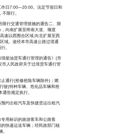
工作日7:00—20:00。法定节假日和
，不限行。
号限行交通管理措施的通告二、限
心，向南扩展至终南大道、堰渡
柞高速以西围合区域;向北扩展至西
合区域。途经本市高速公路过境通
通行。
强柴油货车通行管理的通告》(市
西安市人民政府关于过境货车通行管
通行(抢修抢险车辆除外)；燃
上路行驶(特种车辆、危化品车辆和抢
本通告规定执行。
预约出租汽车及快捷货运出租汽
专用标识的旅游客车和公路客
识的快递运送车辆；经民政部门核
辆。