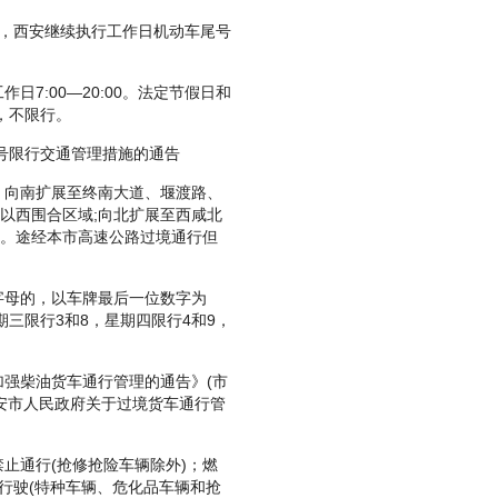
起，西安继续执行工作日机动车尾号
工作日7:00—20:00。法定节假日和
，不限行。
号限行交通管理措施的通告
向南扩展至终南大道、堰渡路、
速以西围合区域;向北扩展至西咸北
域。途经本市高速公路过境通行但
。
母的，以车牌最后一位数字为
期三限行3和8，星期四限行4和9，
强柴油货车通行管理的通告》(市
西安市人民政府关于过境货车通行管
通行(抢修抢险车辆除外)；燃
上路行驶(特种车辆、危化品车辆和抢