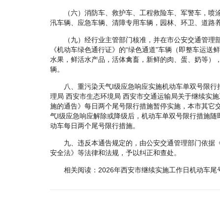
（六）消防车、救护车、工程救险车、军警车，喷涂
汛车辆、应急车辆、清障专用车辆，园林、环卫、道路
（九）经行业主管部门核准，并在市公安交通管理部
《机动车绿色通行证》的“绿色通道”车辆（即整车运送
水果，鲜活水产品，活体禽畜，新鲜的肉、蛋、奶等）
辆。
八、重污染天气I级应急响应实施机动车单双号限行
理局 西安市生态环境局 西安市交通运输局关于继续实
施的通告》每日两个尾号限行措施暂停实施，本市其它
气I级应急响应解除或降级后，机动车单双号限行措施随
动车每日两个尾号限行措施。
九、违反本通告规定的，由公安交通管理部门依据《
安全法》等法律和法规，予以纠正和查处。
相关阅读：2026年西安市继续实施工作日机动车尾