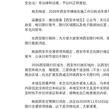
安全法》等法律和法规，予以纠正和查处。
相关阅读：2026年西安市继续实施工作日机动车尾
温馨提示：微信搜索【西安本地宝】公众号，关注后
政策，每日限行尾号，限行区域图以及电子眼抓拍位置
常见问答等。
在西安限行期间，为方便大家查询西安限行时间、尾
限行最新消息。
根据西安市交通管理局规定，西安市常态化限行规定
尾号，公休日和节假日不限行！
2026西安限行区域为：西安市行政区域内，以西安
展至终南大道、堰渡路、三星快速干道连线（不含）以
围合区域；向北扩展至西咸北环线西安今天限行吗（持
本地宝郑重声明：本文仅代表作者本人观点，与本地
内容信息没有经过本站证实，本地宝对本文及其中全部
及时性不作任何保证和承诺，请网友自己检查相关内容
根据西安交警限行消息，决定自2025年11月10日
限行交通管理措施，以下是详情信息，大家请看。