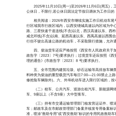
2025年11月10日(周一)至2026年11月6日(周五)，
公休日，不限行;若公休日因法定节假日调休为工作日的
相关阅读：2026年西安市继续实施工作日机动车尾
行区域我市行政区域内，以西安绕城高速以内区域为中
路、三星快速干道连线(不含)以北，西汉高速以东、西
咸北环线(不含)以南、延西高速以东、西禹高速以西围
行但不驶出高速公路的机动车，不采取限行措施，允许
四、柴油货车还应严格按照《西安市人民政府关于加
政告字〔2023〕7号)要求执行；过境货车还应按照《
理的通告》(市政告字〔2023〕8 号)要求执行。
五、全市范围内建筑垃圾、砂石运输等高排放车辆禁止
料种类为柴油的重型载货汽车每日7:00—21:00禁止
修抢险车辆除外)。六、外埠机动车进入限行区域的，按
（二）校车、公共汽车、巡游出租汽车、新能源网络
车、9座以上（不含9座）大中型客车。
（三）持有市交通运输管理部门核发营运证件、喷涂
车；邮政车及在市邮政管理部门备案并核发专用备案标
准，喷涂“救助专用”或“西安救助”标识的专用民政救助车